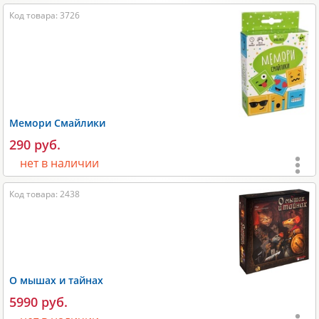
Возраст:
от 6 лет
;
Код товара: 3726
Игроки:
2-8
;
Время игры:
20-30 мин;
Размеры:
130x40x130 мм;
Размеры карт:
59х92 мм;
Мемори Смайлики
Вес:
250 гр;
290 руб.
Производитель:
Стиль жизни
.
нет в наличии
Возраст:
от 4 лет
;
Код товара: 2438
Игроки:
2-10
;
Время игры:
15-30 мин;
Размеры:
150x40x100 мм;
Вес:
100 гр;
О мышах и тайнах
Производитель:
Muravey Games
.
5990 руб.