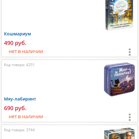
Время игры:
15-30 мин;
Размеры:
300х70х220 мм;
Вес:
700 гр;
Производитель:
Фабрика игр
.
Кошмариум
490 руб.
нет в наличии
Возраст:
от 10 лет
;
Код товара: 4251
Игроки:
2-5
;
Время игры:
20-40 мин;
Размеры:
130х20х90 мм;
Мяу-лабиринт
Размеры карт:
56х87 мм;
690 руб.
Вес:
300 гр;
нет в наличии
Производитель:
Magellan
.
Возраст:
от 8 лет
;
Код товара: 3744
Игроки:
2-4
;