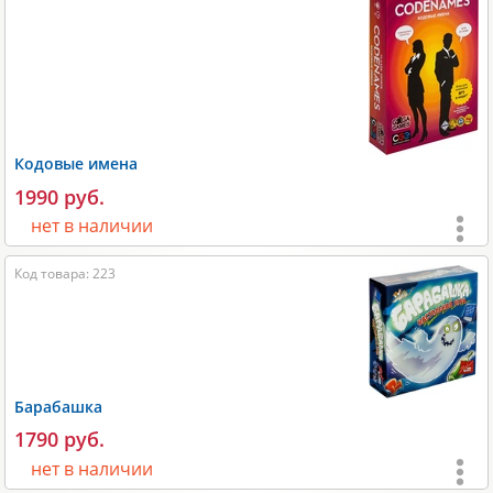
Игроки:
1-8
;
Время игры:
60-120 мин;
Размеры:
310х65х230 мм;
Вес:
2200 гр;
Кодовые имена
Производитель:
Crowd Games
.
1990 руб.
нет в наличии
Возраст:
от 10 лет
;
Код товара: 223
Игроки:
2-8
;
Время игры:
20-30 мин;
Размеры:
170x40x130 мм;
Барабашка
Размеры карт:
43х67 мм и 67х67 мм;
1790 руб.
Вес:
500 гр;
нет в наличии
Производитель:
GaGa Games
.