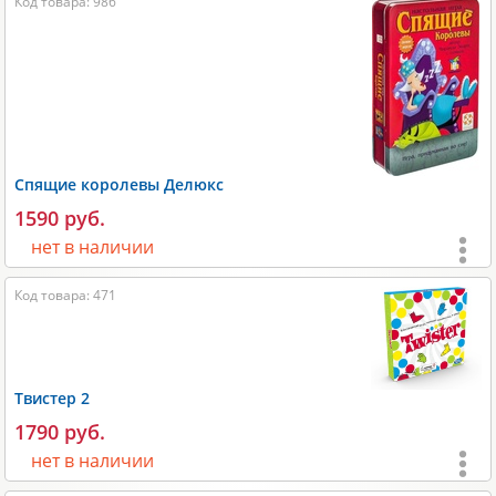
Код товара: 986
Возраст:
от 10 лет
;
Игроки:
1-4
;
Время игры:
10-20 мин;
Размеры:
300х30х230 мм;
Вес:
300 гр;
Спящие королевы Делюкс
Производитель:
Лас Играс
.
1590 руб.
нет в наличии
Возраст:
от 7 лет
;
Код товара: 471
Игроки:
2-5
;
Время игры:
15-20 мин;
Размеры:
200х60х120 мм;
Твистер 2
1790 руб.
Размеры карт:
56х89 мм;
нет в наличии
Вес:
280 гр;