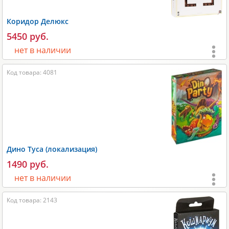
Размеры:
280x60x280 мм;
Коридор Делюкс
Вес:
1200 гр;
5450 руб.
Производитель:
Стиль жизни
.
нет в наличии
Возраст:
от 8 лет
;
Код товара: 4081
Игроки:
2-4
;
Время игры:
10-20 мин;
Размеры:
345х65х345 мм;
Вес:
2150 гр;
Производитель:
Стиль жизни
.
Дино Туса (локализация)
1490 руб.
нет в наличии
Возраст:
от 6 лет
;
Код товара: 2143
Игроки:
2-6
;