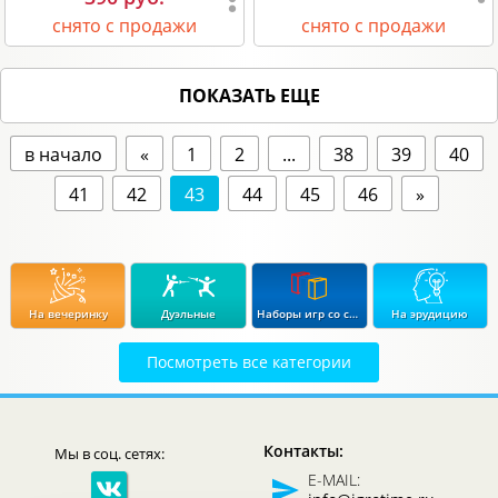
снято с продажи
снято с продажи
ПОКАЗАТЬ ЕЩЕ
в начало
«
1
2
...
38
39
40
41
42
43
44
45
46
»
На вечеринку
Дуэльные
Наборы игр со скидкой до 15%
На эрудицию
Посмотреть все категории
Экономические
Стратегические
В дорогу
Для влюбленных
Контакты:
Мы в соц. сетях:
Логические
Детективные
В подарок
Для продвинутых
E-MAIL: