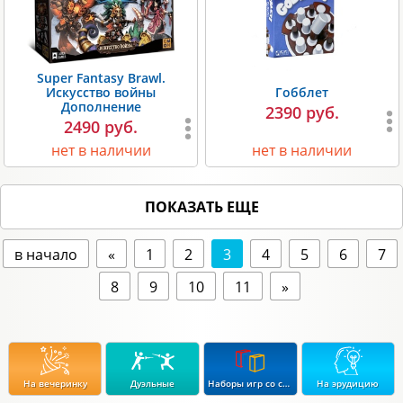
Super Fantasy Brawl.
Искусство войны
Гобблет
Дополнение
2390 руб.
2490 руб.
нет в наличии
нет в наличии
ПОКАЗАТЬ ЕЩЕ
в начало
«
1
2
3
4
5
6
7
8
9
10
11
»
На вечеринку
Дуэльные
Наборы игр со скидкой до 15%
На эрудицию