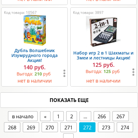
Код товара: 10567
Код товара: 3897
Дубль Волшебник
Набор игр 2 в 1 Шахматы и
Изумрудного города
Змеи и лестницы Акция!
Акция!
125 руб.
140 руб.
Выгода:
125
руб
Выгода:
210
руб
нет в наличии
нет в наличии
ПОКАЗАТЬ ЕЩЕ
в начало
«
1
2
...
266
267
268
269
270
271
272
273
274