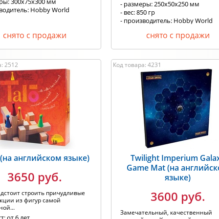
еры: 300х75х300 мм
- размеры: 250х50х250 мм
зводитель: Hobby World
- вес: 850 гр
- производитель: Hobby World
снято с продажи
снято с продажи
: 2512
Код товара: 4231
 (на английском языке)
Twilight Imperium Gala
Game Mat (на английс
3650 руб.
языке)
3600 руб.
дстоит строить причудливые
кции из фигур самой
ой...
Замечательный, качественный
т: от 6 лет