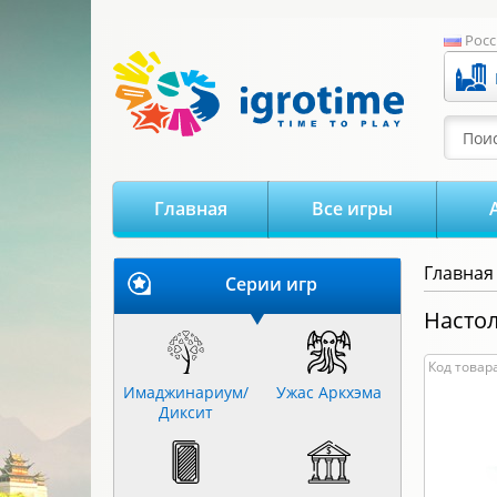
-->
Росс
Поис
Главная
Все игры
Главная
Серии игр
Настол
Код товара
Имаджинариум/
Ужас Аркхэма
Диксит