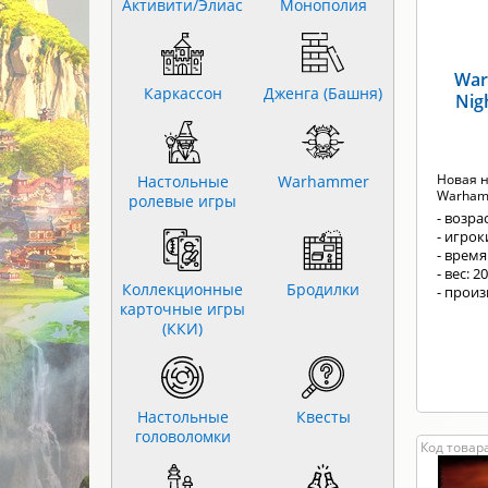
Активити/Элиас
Монополия
War
Каркассон
Дженга (Башня)
Nig
Новая н
Настольные
Warhammer
Warham
ролевые игры
- возрас
- игрок
- время
- вес: 2
Коллекционные
Бродилки
- прои
карточные игры
(ККИ)
Настольные
Квесты
головоломки
Код товара