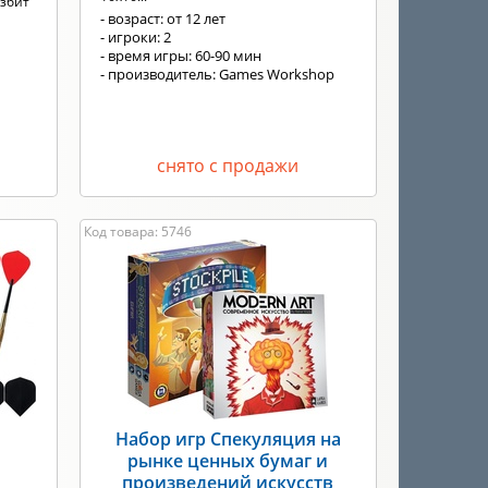
азбит
- возраст: от 12 лет
- игроки: 2
- время игры: 60-90 мин
- производитель: Games Workshop
снято с продажи
Код товара: 5746
Набор игр Спекуляция на
рынке ценных бумаг и
произведений искусств