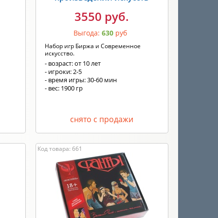
3550 руб.
Выгода:
630
руб
Набор игр Биржа и Современное
искусство.
- возраст: от 10 лет
- игроки: 2-5
- время игры: 30-60 мин
- вес: 1900 гр
снято с продажи
Код товара: 661