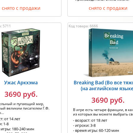
снято с продажи
снято с продажи
: 5711
Код товара: 6666
Ужас Аркхэма
Breaking Bad (Во все тяж
(на английском языке
3690 руб.
3690 руб.
ельный и пугающий мир,
ый великим писателем Г.Ф.
В игре есть четыре фракции, в к
...
из которых вы можете выбрать сво
т: от 14 лет
- возраст: от 18 лет
: 1-8
- игроки: 3-8
 игры: 180-240 мин
- время игры: 60-120 мин