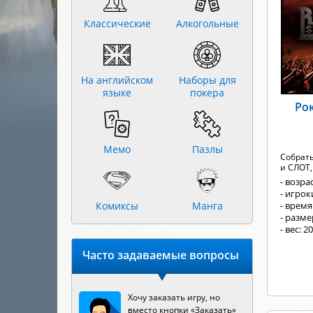
Классические
Алкогольные
На английском
Наборы для
языке
покера
Рок
Мемо
Пазлы
Собрать
и СЛОТ,
- возрас
- игроки
Комиксы
Манга
- время
- разм
- вес: 2
Часто задаваемые вопросы
Хочу заказать игру, но
вместо кнопки «Заказать»