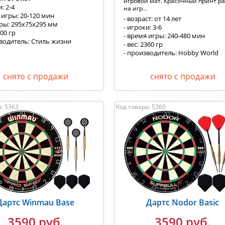
игровой мат. Красочный принт р
: 2-4
на игр...
 игры: 20-120 мин
- возраст: от 14 лет
еры: 295х75х295 мм
- игроки: 3-6
500 гр
- время игры: 240-480 мин
зводитель: Стиль жизни
- вес: 2360 гр
- производитель: Hobby World
снято с продажи
снято с продажи
: 5363
Код товара: 5360
Дартс Winmau Base
Дартс Nodor Basic
3590 руб.
3590 руб.