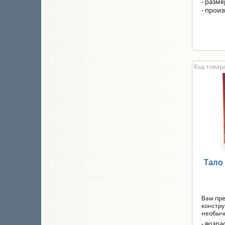
- разм
- прои
Код товара
Тало
Вам пре
констру
необычн
- возрас