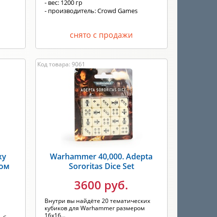
- вес: 1200 гр
- производитель: Crowd Games
снято с продажи
Код товара: 9061
xy
Warhammer 40,000. Adepta
ком
Sororitas Dice Set
3600 руб.
Внутри вы найдёте 20 тематических
кубиков для Warhammer размером
16x16...