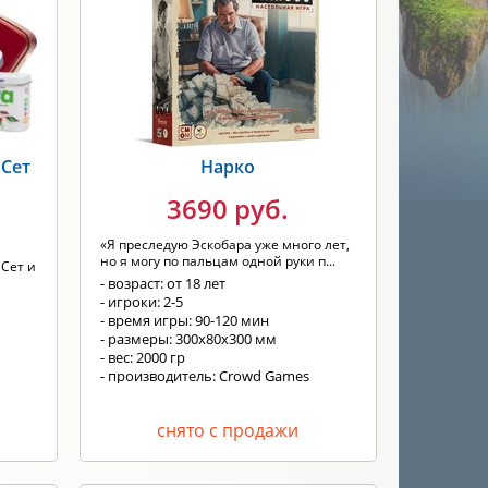
 Сет
Нарко
3690 руб.
«Я преследую Эскобара уже много лет,
но я могу по пальцам одной руки п...
 Сет и
- возраст: от 18 лет
- игроки: 2-5
- время игры: 90-120 мин
- размеры: 300x80x300 мм
- вес: 2000 гр
- производитель: Crowd Games
снято с продажи