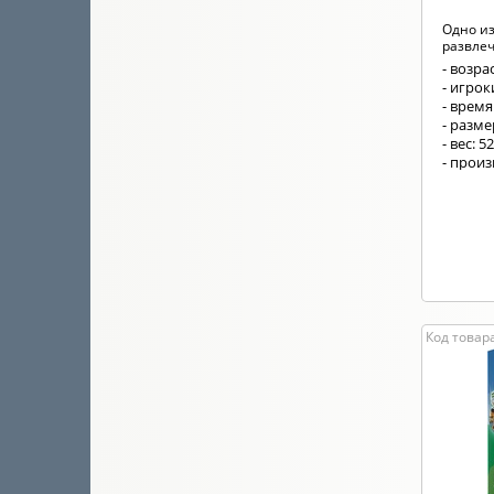
Одно и
развле
- возрас
- игрок
- время
- разм
- вес: 5
- прои
Код товара