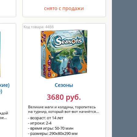
снято с продажи
Код товара: 4466
кие)
Сезоны
)
3680 руб.
Великие маги и колдуны, торопитесь
на турнир, который вот-вот начнётся...
аждой
е...
- возраст: от 14 лет
- игроки: 2-4
- время игры: 50-70 мин
- размеры: 290x80x290 мм