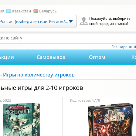
ия
Казахстан
Беларусь
Пожалуйста, выберите
Россия (выберите свой Регион/Город)
свой город из списка!
к по сайту
Расширенный
Акции
Самовывоз
Оптом
К
-
Игры по количеству игроков
ьные игры для 2-10 игроков
: 6023
Код товара: 4779