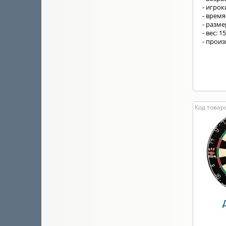
- игроки
- время
- разм
- вес: 1
- прои
Код товара