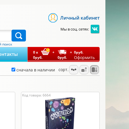
Личный кабинет
Мы в соц. сетях:
 поиск
0
x
+
=
0
руб.
онтакты
Оформить
0
руб.
0
руб.
сорт.
сначала в наличии
Код товара: 6664