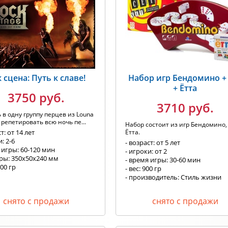
 сцена: Путь к славе!
Набор игр Бендомино +
+ Ётта
3750 руб.
3710 руб.
 в одну группу перцев из Louna
 репетировать всю ночь пе...
Набор состоит из игр Бендомино,
т: от 14 лет
Ётта.
: 2-6
- возраст: от 5 лет
 игры: 60-120 мин
- игроки: от 2
еры: 350x50x240 мм
- время игры: 30-60 мин
000 гр
- вес: 900 гр
- производитель: Стиль жизни
снято с продажи
снято с продажи