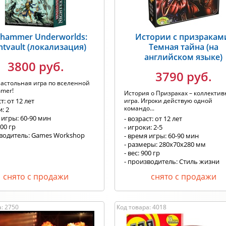
hammer Underworlds:
Истории с призракам
htvault (локализация)
Темная тайна (на
английском языке)
3800 руб.
3790 руб.
астольная игра по вселенной
mer!
История о Призраках – коллектив
т: от 12 лет
игра. Игроки действую одной
командо...
и: 2
 игры: 60-90 мин
- возраст: от 12 лет
000 гр
- игроки: 2-5
зводитель: Games Workshop
- время игры: 60-90 мин
- размеры: 280х70х280 мм
- вес: 900 гр
- производитель: Стиль жизни
снято с продажи
снято с продажи
: 2750
Код товара: 4018