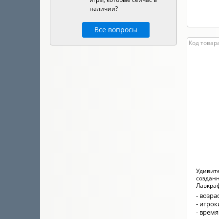
наличии?
Все вопросы
Код товара
Удивит
созданн
Лавкраф
- возрас
- игроки
- время