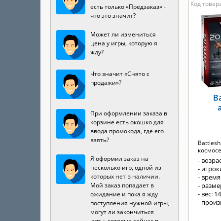
Код товара
есть только «Предзаказ» -
что это значит?
Может ли измениться
цена у игры, которую я
жду?
Что значит «Снято с
продажи»?
Ba
При оформлении заказа в
корзине есть окошко для
ввода промокода, где его
взять?
Battles
космосе
Я оформил заказ на
- возрас
несколько игр, одной из
- игроки
которых нет в наличии.
- время
Мой заказ попадает в
- разм
- вес: 1
ожидание и пока я жду
- произ
поступления нужной игры,
могут ли закончиться
игры, которые сейчас в