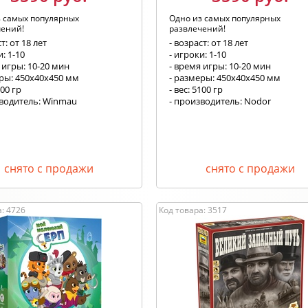
з самых популярных
Одно из самых популярных
чений!
развлечений!
т: от 18 лет
- возраст: от 18 лет
и: 1-10
- игроки: 1-10
 игры: 10-20 мин
- время игры: 10-20 мин
еры: 450х40х450 мм
- размеры: 450х40х450 мм
200 гр
- вес: 5100 гр
зводитель: Winmau
- производитель: Nodor
снято с продажи
снято с продажи
: 4726
Код товара: 3517