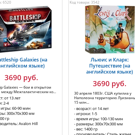
: 6520
Код товара: 3542
ttleship Galaxies (на
Льюис и Кларк:
английском языке)
Путешествие (на
английском языке)
3690 руб.
3690 руб.
hip Galaxies — бои в открытом
 между Межгалактическим ко...
30 апреля 1803г. США купилиа у
т: от 13 лет
Наполеона территорию Луизианы
15 млн...
: 2-4
 игры: 60-90 мин
- возраст: от 14 лет
еры: 300х70х300 мм
- игроки: 1-5
400 гр
- время игры: 100-130 мин
водитель: Avalon Hill
- размеры: 300х70х300 мм
- вес: 1400 гр
- производитель: Стиль жизни