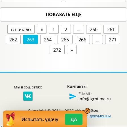
ПОКАЗАТЬ ЕЩЕ
в начало
«
1
2
...
260
261
262
263
264
265
266
...
271
272
»
Контакты:
Мы в соц. сетях:
E-MAIL:
info@igrotime.ru
Copyright © 2011 - 2026 «Игротайм».
Все права защищены.
Юридические документы
.
Испытать удачу
ДА