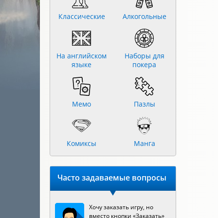
Классические
Алкогольные
На английском
Наборы для
языке
покера
Мемо
Пазлы
Комиксы
Манга
Часто задаваемые вопросы
Хочу заказать игру, но
вместо кнопки «Заказать»