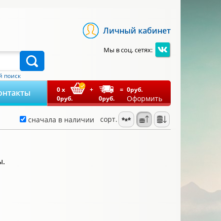
Личный кабинет
Мы в соц. сетях:
 поиск
0
x
+
=
0
руб.
онтакты
Оформить
0
руб.
0
руб.
сорт.
сначала в наличии
ы.