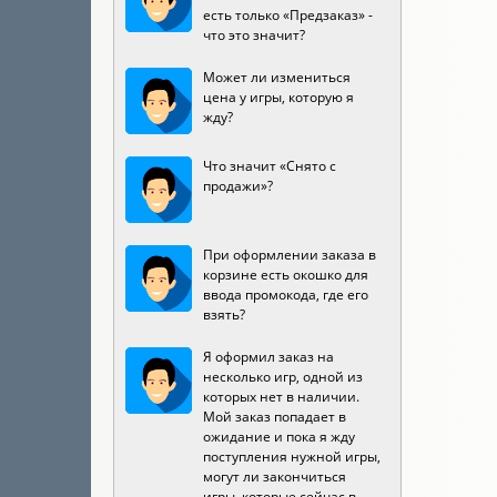
есть только «Предзаказ» -
что это значит?
Может ли измениться
цена у игры, которую я
жду?
Что значит «Снято с
продажи»?
При оформлении заказа в
корзине есть окошко для
ввода промокода, где его
взять?
Я оформил заказ на
несколько игр, одной из
которых нет в наличии.
Мой заказ попадает в
ожидание и пока я жду
поступления нужной игры,
могут ли закончиться
игры, которые сейчас в