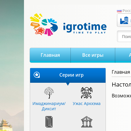
-->
Росс
Поис
Главная
Все игры
Главная
Серии игр
Настол
Возможн
Имаджинариум/
Ужас Аркхэма
Диксит