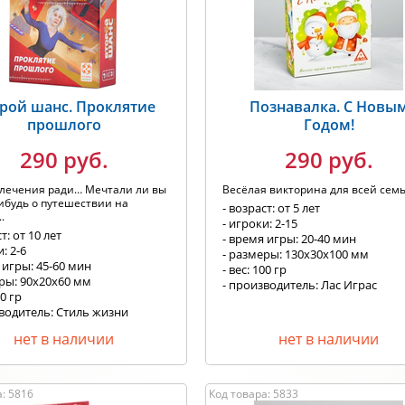
рой шанс. Проклятие
Познавалка. С Новы
прошлого
Годом!
290 руб.
290 руб.
влечения ради… Мечтали ли вы
Весёлая викторина для всей семь
ибудь о путешествии на
- возраст: от 5 лет
.
- игроки: 2-15
т: от 10 лет
- время игры: 20-40 мин
: 2-6
- размеры: 130х30х100 мм
 игры: 45-60 мин
- вес: 100 гр
еры: 90х20х60 мм
- производитель: Лас Играс
00 гр
зводитель: Стиль жизни
нет в наличии
нет в наличии
: 5816
Код товара: 5833