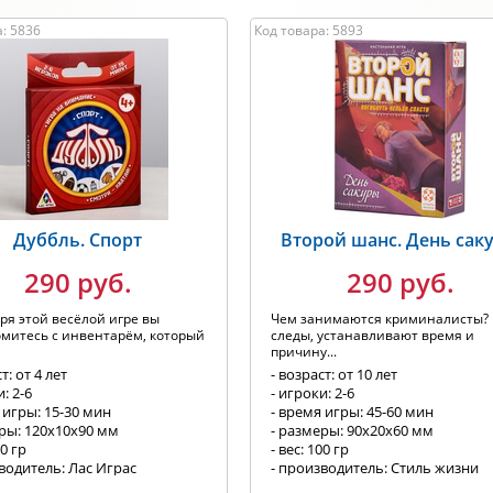
: 5836
Код товара: 5893
Дуббль. Спорт
Второй шанс. День сак
290 руб.
290 руб.
ря этой весёлой игре вы
Чем занимаются криминалисты?
митесь с инвентарём, который
следы, устанавливают время и
причину...
т: от 4 лет
- возраст: от 10 лет
: 2-6
- игроки: 2-6
 игры: 15-30 мин
- время игры: 45-60 мин
еры: 120х10х90 мм
- размеры: 90х20х60 мм
00 гр
- вес: 100 гр
водитель: Лас Играс
- производитель: Стиль жизни