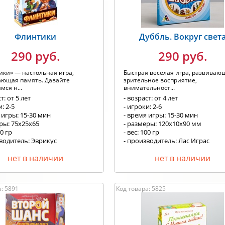
Флинтики
Дуббль. Вокруг свет
290 руб.
290 руб.
ки» — настольная игра,
Быстрая весёлая игра, развиваю
ающая память. Давайте
зрительное восприятие,
мся н...
внимательност...
т: от 5 лет
- возраст: от 4 лет
: 2-5
- игроки: 2-6
 игры: 15-30 мин
- время игры: 15-30 мин
ры: 75х25х65
- размеры: 120х10х90 мм
00 гр
- вес: 100 гр
водитель: Эврикус
- производитель: Лас Играс
нет в наличии
нет в наличии
: 5891
Код товара: 5825