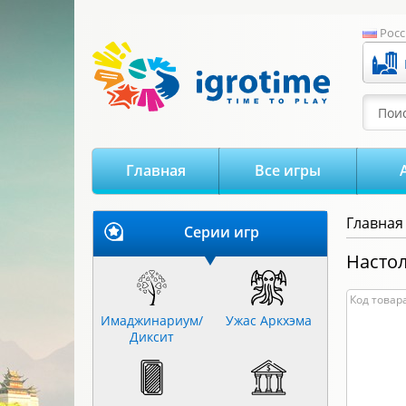
-->
Росс
Поис
Главная
Все игры
Главная
Серии игр
Настол
Код товара
Имаджинариум/
Ужас Аркхэма
Диксит