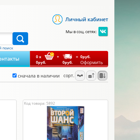
Личный кабинет
Мы в соц. сетях:
 поиск
0
x
+
=
0
руб.
онтакты
Оформить
0
руб.
0
руб.
сорт.
сначала в наличии
Код товара: 5892