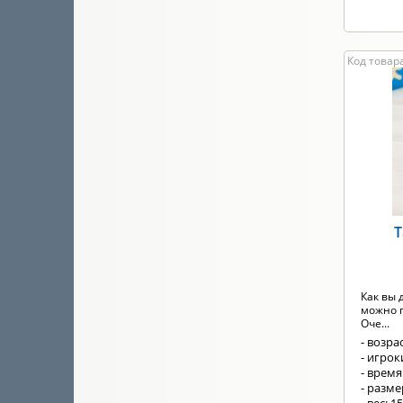
Код товара
Т
Как вы 
можно п
Оче...
- возрас
- игроки
- время
- разм