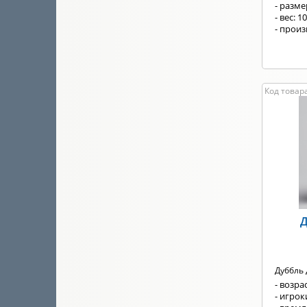
- разм
- вес: 1
- произ
Код товара
Д
Дуббль 
- возрас
- игроки