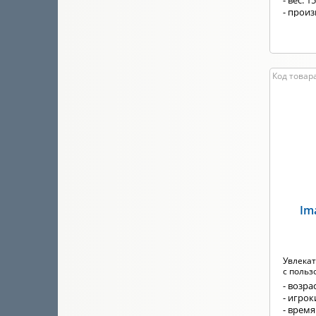
- вес: 1
- произ
Код товара
Im
Увлекат
с польз
- возрас
- игроки
- время