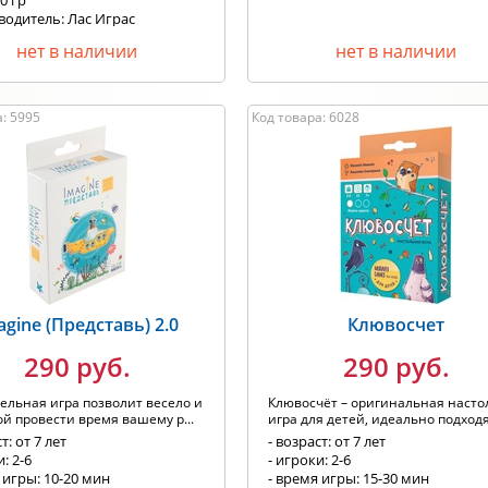
50 гр
водитель: Лас Играс
нет в наличии
нет в наличии
: 5995
Код товара: 6028
agine (Представь) 2.0
Клювосчет
290 руб.
290 руб.
ельная игра позволит весело и
Клювосчёт – оригинальная насто
ой провести время вашему р...
игра для детей, идеально подходя
т: от 7 лет
- возраст: от 7 лет
: 2-6
- игроки: 2-6
 игры: 10-20 мин
- время игры: 15-30 мин