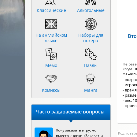
Классические
Алкогольные
На английском
Наборы для
Вто
языке
покера
Не раз
Мемо
Пазлы
когда-н
машин..
- возрас
- игроки
Комиксы
Манга
- время
- разм
- вес: 1
- прои
Часто задаваемые вопросы
Хочу заказать игру, но
Код товара
вместо кнопки «Заказать»