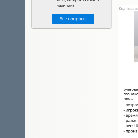
наличии?
Код товара
Все вопросы
Благода
познако
нео...
- возрас
- игроки
- время
- разм
- вес: 1
- произ