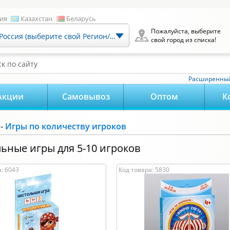
ия
Казахстан
Беларусь
Пожалуйста, выберите
Россия (выберите свой Регион/Город)
свой город из списка!
к по сайту
Расширенный
Акции
Самовывоз
Оптом
К
-
Игры по количеству игроков
ьные игры для 5-10 игроков
: 6043
Код товара: 5830