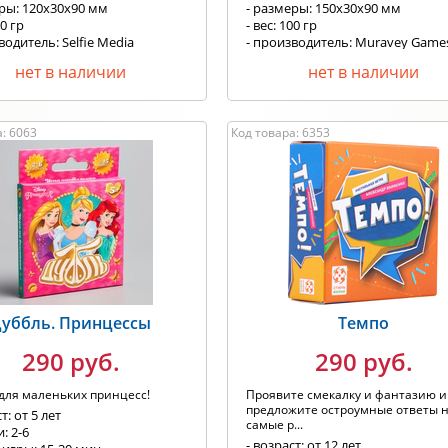
еры: 120х30х90 мм
- размеры: 150x30x90 мм
00 гр
- вес: 100 гр
водитель: Selfie Media
- производитель: Muravey Game
нет в наличии
нет в наличии
: 6063
Код товара: 6353
уббль. Принцессы
Темпо
290 руб.
290 руб.
для маленьких принцесс!
Проявите смекалку и фантазию и
предложите остроумные ответы 
т: от 5 лет
самые р...
: 2-6
- возраст: от 12 лет