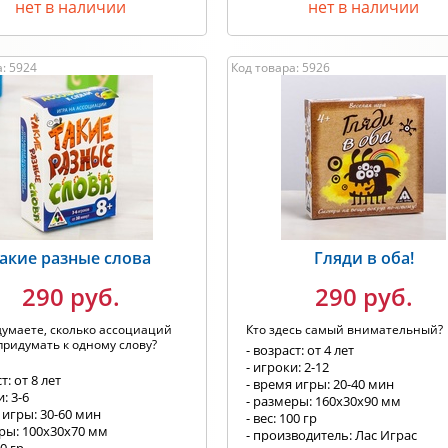
нет в наличии
нет в наличии
: 5924
Код товара: 5926
акие разные слова
Гляди в оба!
290 руб.
290 руб.
думаете, сколько ассоциаций
Кто здесь самый внимательный?
ридумать к одному слову?
- возраст: от 4 лет
- игроки: 2-12
т: от 8 лет
- время игры: 20-40 мин
: 3-6
- размеры: 160х30х90 мм
 игры: 30-60 мин
- вес: 100 гр
еры: 100х30х70 мм
- производитель: Лас Играс