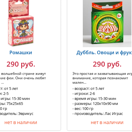
Ромашки
Дуббль. Овощи и фру
290 руб.
290 руб.
й волшебной стране живут
Это простая и захватывающая иг
кие феи. Они очень любят
внимание, которая познакомит
...
мален...
т: от 5 лет
- возраст: от 5 лет
: 2-5
- игроки: 2-6
 игры: 15-30 мин
- время игры: 15-30 мин
ры: 75х25х65
- размеры: 120х10х90 мм
00 гр
- вес: 100 гр
водитель: Эврикус
- производитель: Лас Играс
нет в наличии
нет в наличии