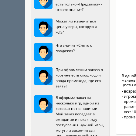
есть только «Предзаказ» -
что это значит?
Может ли измениться
цена у игры, которую я
жду?
Что значит «Снято с
продажи»?
При оформлении заказа в
корзине есть окошко для
В одно
малень
ввода промокода, где его
цветы и 
взять?
- возрас
- игроки
Я оформил заказ на
- время
несколько игр, одной из
- разме
которых нет в наличии.
- вес: 1
Мой заказ попадает в
- произ
ожидание и пока я жду
поступления нужной игры,
могут ли закончиться
игры, которые сейчас в