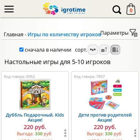
-->
0
Параметры
Главная
-
Игры по количеству игроков
сначала в наличии
сорт.
Настольные игры для 5-10 игроков
Код товара: 6062
Код товара: 7807
Дуббль Подарочный. Kids
Дети против родителей
Акция!
Акция!
220 руб.
220 руб.
Выгода:
330
руб
Выгода:
330
руб