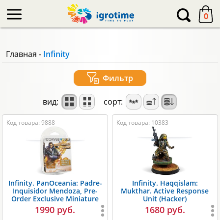
-->
0
Главная
-
Infinity
Фильтр
вид:
сорт:
Код товара: 9888
Код товара: 10383
Infinity. PanOceania: Padre-
Infinity. Haqqislam:
Inquisidor Mendoza, Pre-
Mukthar. Active Response
Order Exclusive Miniature
Unit (Hacker)
1990 руб.
1680 руб.