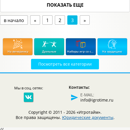
ПОКАЗАТЬ ЕЩЕ
в начало
«
1
2
3
»
На вечеринку
Дуэльные
Наборы игр со скидкой до 15%
На эрудицию
Посмотреть все категории
Экономические
Стратегические
В дорогу
Для влюбленных
Контакты:
Мы в соц. сетях:
Логические
Детективные
В подарок
Для продвинутых
E-MAIL:
info@igrotime.ru
Copyright © 2011 - 2026 «Игротайм».
Все права защищены.
Юридические документы
.
//