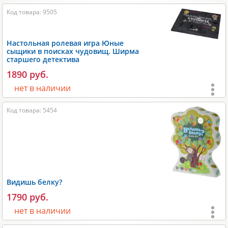
Возраст:
от 3 лет
;
Код товара: 9505
Игроки:
2-5
;
Время игры:
20-40 мин;
Настольная ролевая игра Юные
Размеры:
270х70х270 мм;
сыщики в поисках чудовищ. Ширма
старшего детектива
Вес:
600 гр;
1890 руб.
Производитель:
Эврикус
.
нет в наличии
Возраст:
от 3 лет
;
Код товара: 5454
Игроки:
2-5
;
Время игры:
60-180 мин;
Размеры:
290x10x220 мм;
Вес:
300 гр;
Видишь белку?
Производитель:
Студия 101
.
1790 руб.
нет в наличии