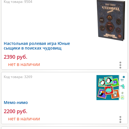
Код товара: 9504
Игроки:
2-4
;
Время игры:
10-20 мин;
Размеры:
220х50х220 мм;
Вес:
450 гр;
Настольная ролевая игра Юные
Производитель:
Djeco
.
сыщики в поисках чудовищ
2390 руб.
нет в наличии
Возраст:
от 3 лет
;
Код товара: 3269
Игроки:
2-5
;
Размеры:
60-180 мин;
Вес:
550 гр;
Мемо-нимо
Производитель:
Студия 101
.
2200 руб.
нет в наличии