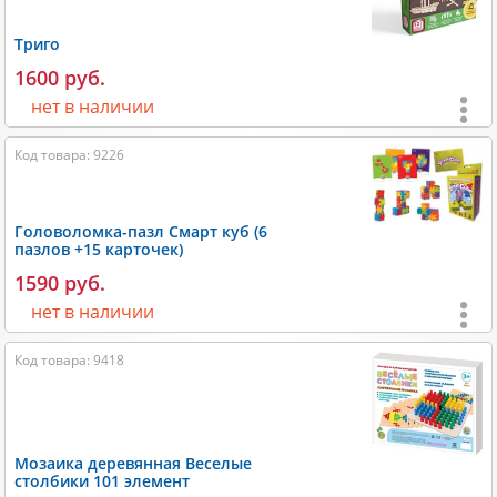
Время игры:
10-20 мин;
Триго
Размеры:
150х40х150 мм;
1600 руб.
Вес:
600 гр;
нет в наличии
Производитель:
Djeco
.
Возраст:
от 3 лет
;
Код товара: 9226
Игроки:
1
;
Время игры:
10-60 мин;
Головоломка-пазл Смарт куб (6
пазлов +15 карточек)
Размеры:
240x150x190 мм;
1590 руб.
Вес:
2200 гр;
нет в наличии
Производитель:
Сквирл
.
Возраст:
от 3 лет
;
Код товара: 9418
Игроки:
1
;
Время игры:
5-10 мин;
Размеры:
230x30x130 мм;
Мозаика деревянная Веселые
Вес:
250 гр;
столбики 101 элемент