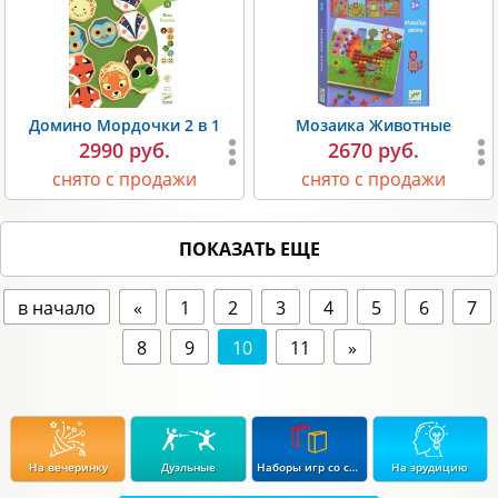
Домино Мордочки 2 в 1
Мозаика Животные
2990 руб.
2670 руб.
снято с продажи
снято с продажи
ПОКАЗАТЬ ЕЩЕ
в начало
«
1
2
3
4
5
6
7
8
9
10
11
»
На вечеринку
Дуэльные
Наборы игр со скидкой до 15%
На эрудицию