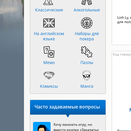
Классические
Алкогольные
Linh Ly,
для пол
На английском
Наборы для
языке
покера
Код товар
Мемо
Пазлы
Комиксы
Манга
Часто задаваемые вопросы
Хочу заказать игру, но
вместо кнопки «Заказать»
Размах