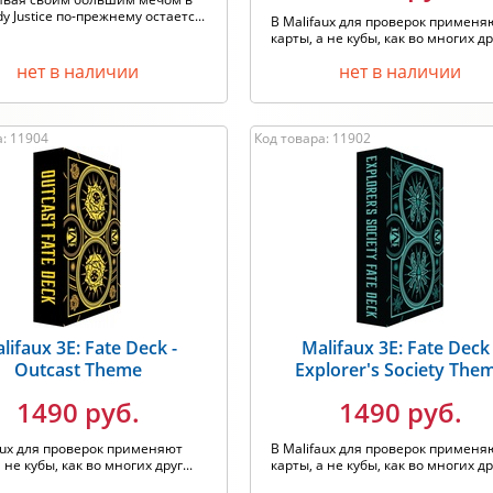
y Justice по-прежнему остаетс...
В Malifaux для проверок применя
карты, а не кубы, как во многих дру
нет в наличии
нет в наличии
а: 11904
Код товара: 11902
lifaux 3E: Fate Deck -
Malifaux 3E: Fate Deck 
Outcast Theme
Explorer's Society The
1490 руб.
1490 руб.
aux для проверок применяют
В Malifaux для проверок применя
 не кубы, как во многих друг...
карты, а не кубы, как во многих дру