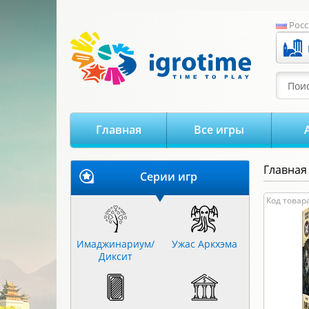
-->
Росс
Поис
Главная
Все игры
Главная
Серии игр
Цена:
Код товар
0
Имаджинариум/
Ужас Аркхэма
Диксит