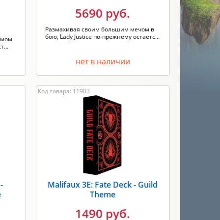
5690 руб.
Размахивая своим большим мечом в
бою, Lady Justice по-прежнему остаетс...
самом
...
нет в наличии
Код товара: 11903
-
Malifaux 3E: Fate Deck - Guild
e
Theme
1490 руб.