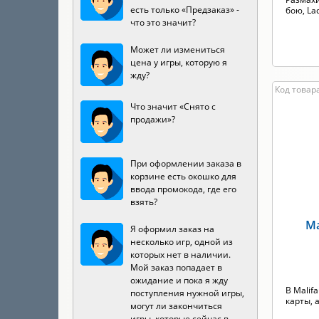
есть только «Предзаказ» -
бою, Lad
что это значит?
Может ли измениться
цена у игры, которую я
жду?
Код товар
Что значит «Снято с
продажи»?
При оформлении заказа в
корзине есть окошко для
ввода промокода, где его
взять?
Ma
Я оформил заказ на
несколько игр, одной из
которых нет в наличии.
Мой заказ попадает в
ожидание и пока я жду
В Malif
поступления нужной игры,
карты, а
могут ли закончиться
игры, которые сейчас в