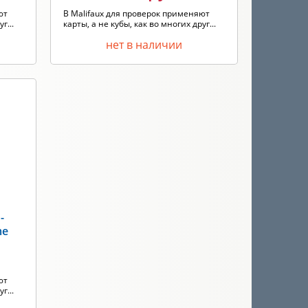
ют
В Malifaux для проверок применяют
г...
карты, а не кубы, как во многих друг...
нет в наличии
-
me
ют
г...