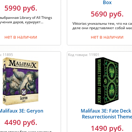
Box
5990 руб.
5690 руб.
 выбранная Library of All Things
учения даров, курирует...
Viktorias уникальны тем, что на 
деле они представляют собой маст
нет в наличии
нет в наличии
а: 11895
Код товара: 11901
Malifaux 3E: Geryon
Malifaux 3E: Fate Deck 
Resurrectionist Them
4490 руб.
1490 руб.
ивая своим большим мечом в