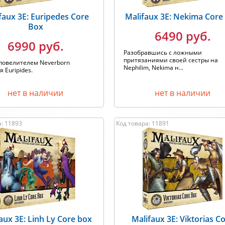
faux 3E: Euripedes Core
Malifaux 3E: Nekima Core
Box
6490 руб.
6990 руб.
Разобравшись с ложными
притязаниями своей сестры на
повелителем Neverborn
Nephilim, Nekima н...
я Euripides.
нет в наличии
нет в наличии
а: 11893
Код товара: 11891
aux 3E: Linh Ly Core box
Malifaux 3E: Viktorias C