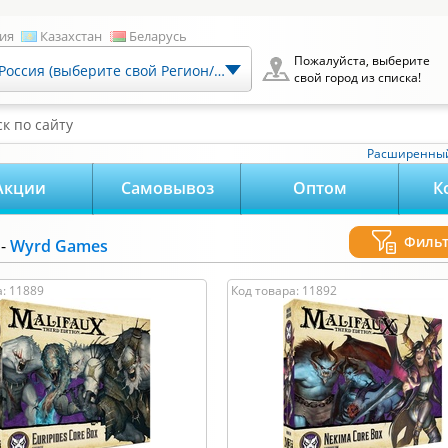
ия
Казахстан
Беларусь
Пожалуйста, выберите
Россия (выберите свой Регион/Город)
свой город из списка!
к по сайту
Расширенный
Акции
Самовывоз
Оптом
К
Филь
-
Wyrd Games
0
-
15 000
руб.
Возраст:
а: 11889
Код товара: 11892
15000
0
Хит продаж