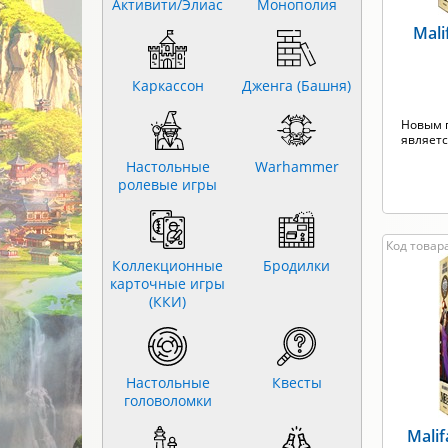
Активити/Элиас
Монополия
Mali
Каркассон
Дженга (Башня)
Новым 
являетс
Настольные
Warhammer
ролевые игры
Код товар
Коллекционные
Бродилки
карточные игры
(ККИ)
Настольные
Квесты
головоломки
Malif