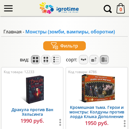
-->
0
Главная
-
Монстры (зомби, вампиры, оборотни)
Фильтр
вид:
сорт:
Код товара: 12233
Код товара: 4786
Кромешная тьма. Герои и
Дракула против Ван
монстры: Колдуны против
Хельсинга
лорда Клыка Дополнение
1990 руб.
1950 руб.