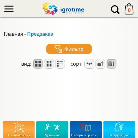
-->
0
Главная
-
Предзаказ
Фильтр
вид:
сорт:
На вечеринку
Дуэльные
Наборы игр со скидкой до 15%
На эрудицию