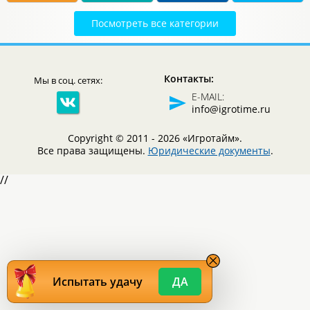
Посмотреть все категории
Экономические
Стратегические
В дорогу
Для влюбленных
Контакты:
Мы в соц. сетях:
Логические
Детективные
В подарок
Для продвинутых
E-MAIL:
info@igrotime.ru
Copyright © 2011 - 2026 «Игротайм».
Все права защищены.
Юридические документы
.
//
Испытать удачу
ДА