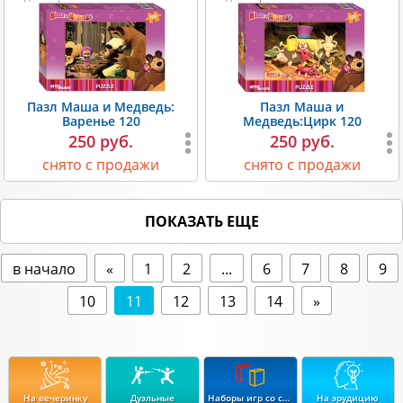
Пазл Маша и Медведь:
Пазл Маша и
Варенье 120
Медведь:Цирк 120
250 руб.
250 руб.
снято с продажи
снято с продажи
ПОКАЗАТЬ ЕЩЕ
в начало
«
1
2
...
6
7
8
9
10
11
12
13
14
»
На вечеринку
Дуэльные
Наборы игр со скидкой до 15%
На эрудицию