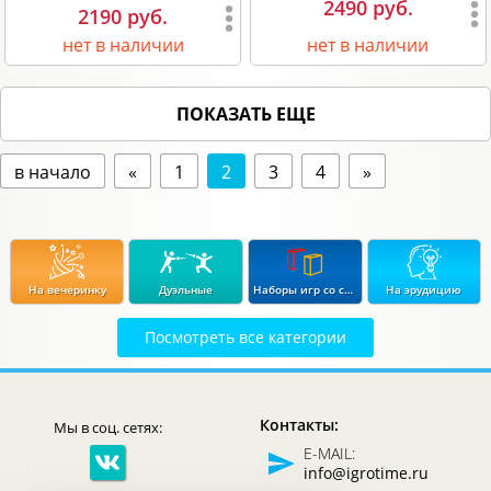
2490 руб.
2190 руб.
нет в наличии
нет в наличии
ПОКАЗАТЬ ЕЩЕ
в начало
«
1
2
3
4
»
На вечеринку
Дуэльные
Наборы игр со скидкой до 15%
На эрудицию
Посмотреть все категории
Экономические
Стратегические
В дорогу
Для влюбленных
Контакты:
Мы в соц. сетях:
Логические
Детективные
В подарок
Для продвинутых
E-MAIL:
info@igrotime.ru