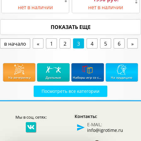
нет в наличии
нет в наличии
ПОКАЗАТЬ ЕЩЕ
в начало
«
1
2
3
4
5
6
»
На вечеринку
Дуэльные
Наборы игр со скидкой до 15%
На эрудицию
Посмотреть все категории
Экономические
Стратегические
В дорогу
Для влюбленных
Контакты:
Мы в соц. сетях:
Логические
Детективные
В подарок
Для продвинутых
E-MAIL:
info@igrotime.ru