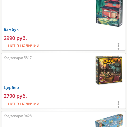
Время игры:
20-40 мин;
Размеры:
210x50x210 мм;
Вес:
500 гр;
Производитель:
Magellan
.
Бамбук
2990 руб.
нет в наличии
Возраст:
от 10 лет
;
Код товара: 5817
Игроки:
2-4
;
Время игры:
90-120 мин;
Размеры:
280x70x200 мм;
Цербер
Вес:
1000 гр;
2790 руб.
Производитель:
Hobby World
.
нет в наличии
Возраст:
от 10 лет
;
Код товара: 9428
Игроки:
2-7
;