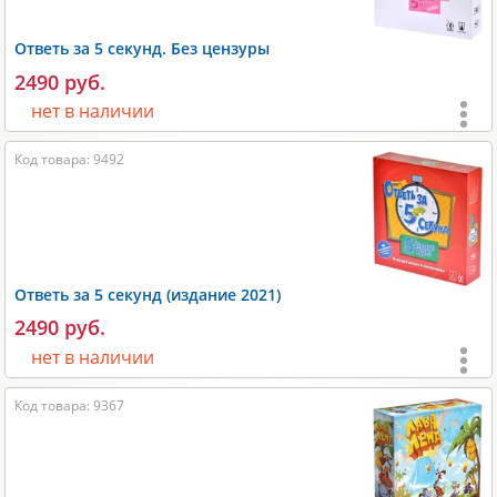
Размеры:
290х70х190 мм;
Ответь за 5 секунд. Без цензуры
Вес:
600 гр;
2490 руб.
Производитель:
Правильные игры
.
нет в наличии
Возраст:
от 18 лет
;
Код товара: 9492
Игроки:
3-6
;
Время игры:
20-30 мин;
Размеры:
260х60х260 мм;
Ответь за 5 секунд (издание 2021)
Размеры карт:
44х68 мм;
2490 руб.
Вес:
800 гр;
нет в наличии
Производитель:
Magellan
.
Возраст:
от 8 лет
;
Код товара: 9367
Игроки:
3-6
;
Время игры:
20-30 мин;