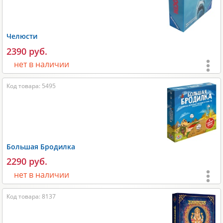
Размеры:
250х60х250 мм;
Вес:
1000 гр;
Челюсти
Производитель:
Эврикус
.
2390 руб.
нет в наличии
Возраст:
от 12 лет
;
Код товара: 5495
Игроки:
2-4
;
Время игры:
40-60 мин;
Размеры:
270x80x270 мм;
Большая Бродилка
Вес:
1000 гр;
2290 руб.
Производитель:
Ravensburger
.
нет в наличии
Возраст:
от 8 лет
;
Код товара: 8137
Игроки:
2-5
;