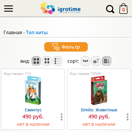
-->
0
Главная
-
Топ хиты
Фильтр
вид:
сорт:
Код товара: 113
Код товара: 10546
Свинтус
Similo: Животные
490 руб.
490 руб.
нет в наличии
нет в наличии