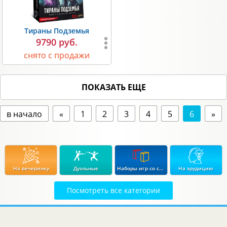
Тираны Подземья
9790 руб.
снято с продажи
ПОКАЗАТЬ ЕЩЕ
в начало
«
1
2
3
4
5
6
»
На вечеринку
Дуэльные
Наборы игр со скидкой до 15%
На эрудицию
Посмотреть все категории
Экономические
Стратегические
В дорогу
Для влюбленных