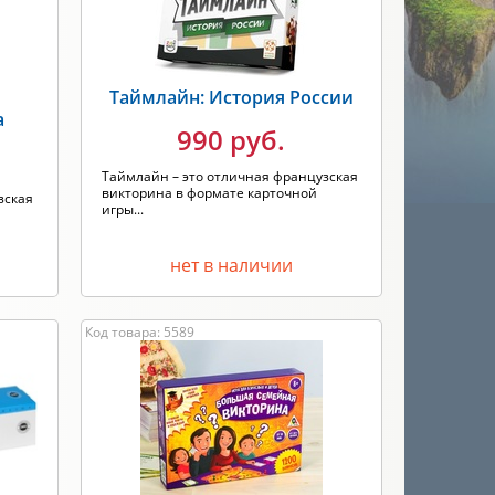
Таймлайн: История России
а
990 руб.
Таймлайн – это отличная французская
викторина в формате карточной
зская
игры...
нет в наличии
Код товара: 5589