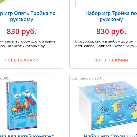
р игр Опять Тройка по
Набор игр Тройка п
русскому
русскому
830 руб.
830 руб.
ом, как и в любом другом языке,
В русском, как и в любом другом я
ова, написать которые ру...
есть слова, написать которые ру..
нет в наличии
нет в наличии
: 385
Код товара: 6920
ия для детей Компакт
Набор игр Столичны