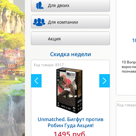
Для двоих
Произв
Для компании
Акция
1
Скидка недели
10 Вопр
Код товара: 8317
взросла
познава.
Код товар
Unmatched. Бигфут против
Робин Гуда Акция!
1495 руб.