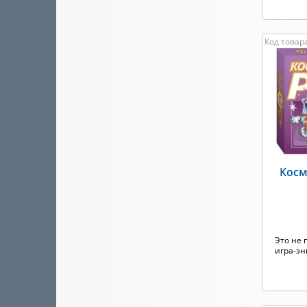
Код товара
Косм
Это не 
игра-эн