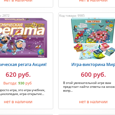
нет в наличии
нет в наличии
: 2872
Код товара: 9985
ическая регата Акция!
Игра-викторина Ми
620 руб.
600 руб.
Выгода:
930
руб
В этой увлекательной игре вам
предстоит найти ответы на множ
просто игра, это игра-учебник,
вопр...
циклопедия, игра-открытие...
нет в наличии
нет в наличии