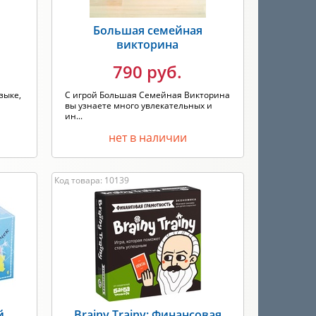
о
Большая семейная
викторина
790 руб.
зыке,
С игрой Большая Семейная Викторина
.
вы узнаете много увлекательных и
ин...
нет в наличии
Код товара: 10139
й
Brainy Trainy: Финансовая