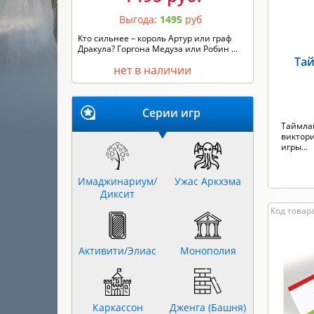
Выгода:
1495
руб
Кто сильнее – король Артур или граф
Дракула? Горгона Медуза или Робин ...
Тай
нет в наличии
Серии игр
Таймлай
виктор
игры...
Имаджинариум/
Ужас Аркхэма
Диксит
Код товара
Активити/Элиас
Монополия
Каркассон
Дженга (Башня)