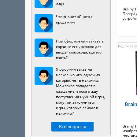
жду?
Brainy T
Програ
Что значит «Снято с
устройс
продажи»?
При оформлении заказа в
Код товар
корзине есть окошко для
ввода промокода, где его
взять?
Я оформил заказ на
несколько игр, одной из
которых нет в наличии.
Мой заказ попадает в
ожидание и пока я жду
поступления нужной игры,
могут ли закончиться
Brai
игры, которые сейчас в
наличии?
Все вопросы
Brainy 
изобре
нестанд