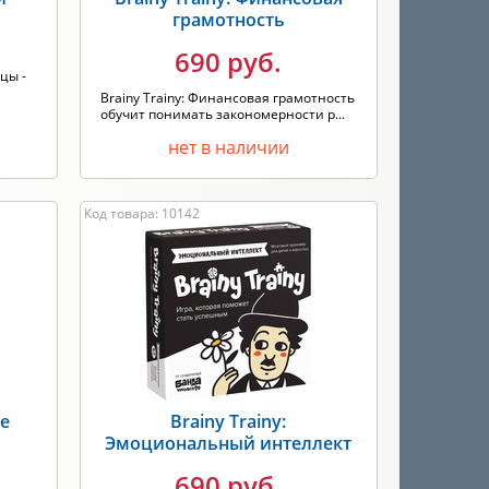
грамотность
690 руб.
цы -
Brainy Trainy: Финансовая грамотность
обучит понимать закономерности р...
нет в наличии
Код товара: 10142
ие
Brainy Trainy:
Эмоциональный интеллект
690 руб.