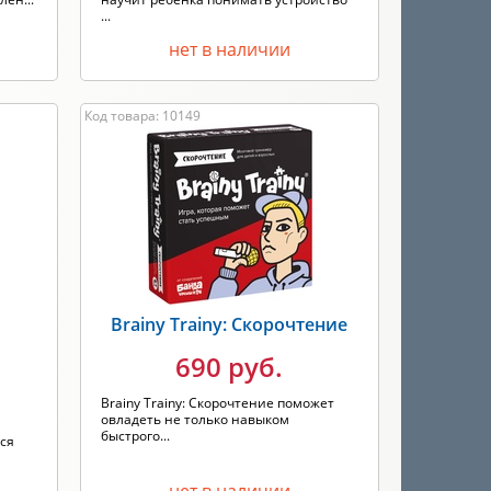
...
нет в наличии
Код товара: 10149
Brainy Trainy: Скорочтение
690 руб.
Brainy Trainy: Скорочтение поможет
овладеть не только навыком
"
быстрого...
ься