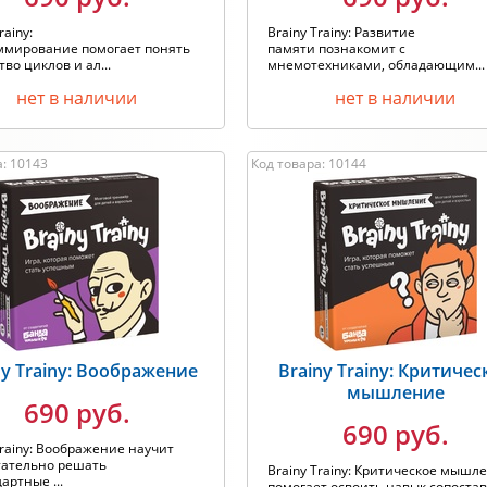
rainy:
Brainy Trainy: Развитие
ммирование помогает понять
памяти познакомит с
тво циклов и ал...
мнемотехниками, обладающим...
нет в наличии
нет в наличии
а: 10143
Код товара: 10144
ny Trainy: Воображение
Brainy Trainy: Критичес
мышление
690 руб.
690 руб.
Trainy: Воображение научит
тательно решать
Brainy Trainy: Критическое мышл
артные ...
помогает освоить навык сопоставл