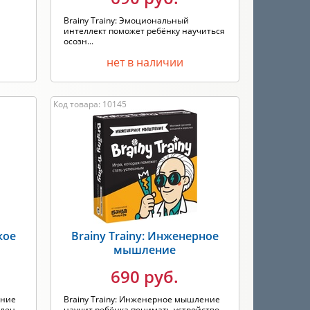
Brainy Trainy: Эмоциональный
интеллект поможет ребёнку научиться
осозн...
нет в наличии
Код товара: 10145
кое
Brainy Trainy: Инженерное
мышление
690 руб.
ение
Brainy Trainy: Инженерное мышление
ен...
научит ребёнка понимать устройство