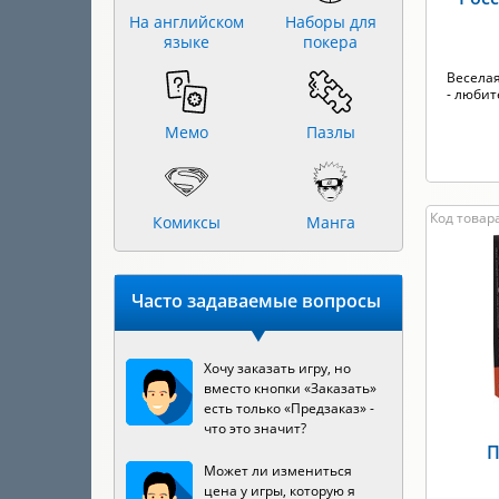
На английском
Наборы для
языке
покера
Веселая
- любит
Мемо
Пазлы
Код товар
Комиксы
Манга
Часто задаваемые вопросы
Хочу заказать игру, но
вместо кнопки «Заказать»
есть только «Предзаказ» -
что это значит?
П
Может ли измениться
цена у игры, которую я