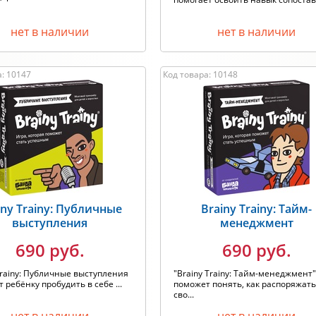
нет в наличии
нет в наличии
а: 10147
Код товара: 10148
iny Trainy: Публичные
Brainy Trainy: Тайм-
выступления
менеджмент
690 руб.
690 руб.
Trainy: Публичные выступления
"Brainy Trainy: Тайм-менеджмент
 ребёнку пробудить в себе ...
поможет понять, как распоряжат
сво...