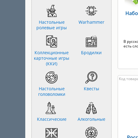
Набо
Настольные
Warhammer
ролевые игры
В русск
есть сл
Коллекционные
Бродилки
карточные игры
(ККИ)
Код товара
Настольные
Квесты
головоломки
Классические
Алкогольные
Росс