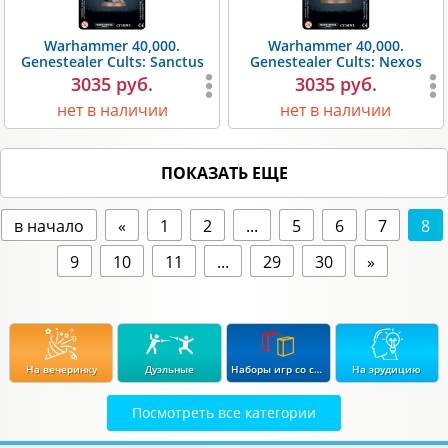
Warhammer 40,000.
Warhammer 40,000.
Genestealer Cults: Sanctus
Genestealer Cults: Nexos
3035 руб.
3035 руб.
нет в наличии
нет в наличии
ПОКАЗАТЬ ЕЩЕ
в начало
«
1
2
...
5
6
7
8
9
10
11
...
29
30
»
На вечеринку
Дуэльные
Наборы игр со скидкой до 15%
На эрудицию
Посмотреть все категории
Экономические
Стратегические
В дорогу
Для влюбленных