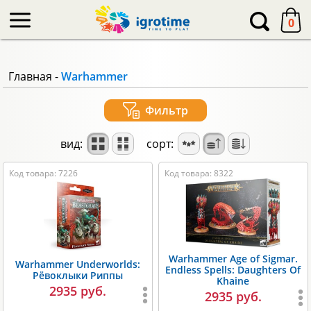
-->
0
Главная
-
Warhammer
Фильтр
вид:
сорт:
Код товара: 7226
Код товара: 8322
Warhammer Age of Sigmar.
Warhammer Underworlds:
Endless Spells: Daughters Of
Рёвоклыки Риппы
Khaine
2935 руб.
2935 руб.