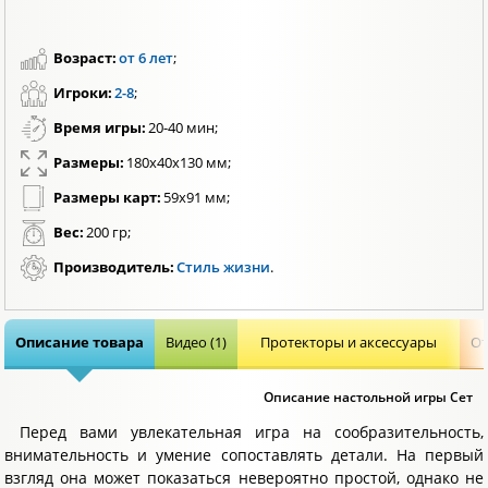
Возраст:
от 6 лет
;
Игроки:
2-8
;
Время игры:
20-40 мин;
Размеры:
180x40x130 мм;
Размеры карт:
59х91 мм;
Вес:
200 гр;
Производитель:
Стиль жизни
.
Описание товара
Видео (1)
Протекторы и аксессуары
От
Описание настольной игры Сет
Перед вами увлекательная игра на сообразительность,
внимательность и умение сопоставлять детали. На первый
взгляд она может показаться невероятно простой, однако не