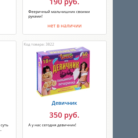
190 руб.
Фееричный мальчишник своими
руками!
нет в наличии
Код товара: 3822
Девичник
350 руб.
 суть
А у нас сегодня девичник!
.