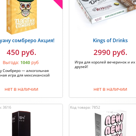
одитель: Любой
Хит продаж
уану сомбреро Акция!
Kings of Drinks
450 руб.
2990 руб.
Выгода:
1040
руб
Игра для королей вечеринок и их
друзей!
у Сомбреро — алкогольная
ная игра для мексиканской
нет в наличии
нет в наличии
: 3616
Код товара: 7852