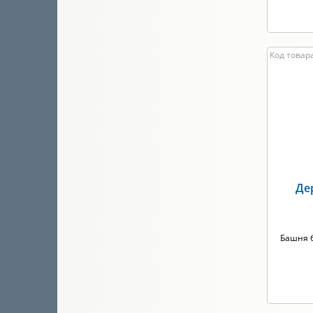
Код товара
Де
Башня б