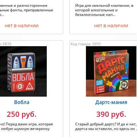
ранные и разносторонние
Игра для хмельной компании, в
льные фанты, приправленные
которой алкогольные и
...
безалкогольные нап...
нет в наличии
нет в наличии
: 6839
Код товара: 5895
Вобла
Дартс-мания
250 руб.
390 руб.
но! Перед вами игра, которая
Старый добрый дартс? И да и нет,
т любую шумную вечеринку
дартса мы оставили, но здесь он ..