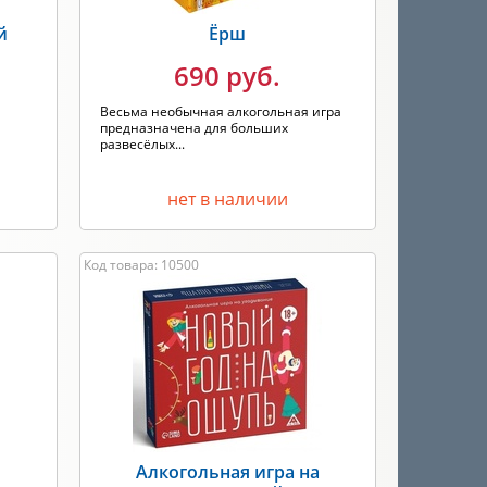
й
Ёрш
690 руб.
Весьма необычная алкогольная игра
предназначена для больших
развесёлых...
нет в наличии
Код товара: 10500
Алкогольная игра на