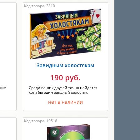
Код товара: 3810
Завидным холостякам
190 руб.
ние
Среди ваших друзей точно найдётся
хотя бы один заядлый холостяк.
нет в наличии
Код товара: 10516