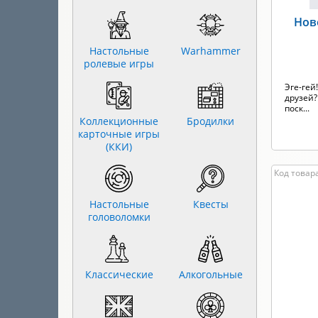
Нов
Настольные
Warhammer
ролевые игры
Эге-гей
друзей?
поск...
Коллекционные
Бродилки
карточные игры
(ККИ)
Код товара
Настольные
Квесты
головоломки
Классические
Алкогольные