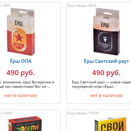
: 5403
Код товара: 4925
Ёрш ОПА
Ёрш Светский раут
490 руб.
490 руб.
т, внимание, ёрш! Вечеринки и
Ёрш Светский раут — новое изда
щё как совместимы! Вот же ...
популярной игры «Ёрш».
нет в наличии
нет в наличии
а: 10497
Код товара: 10509