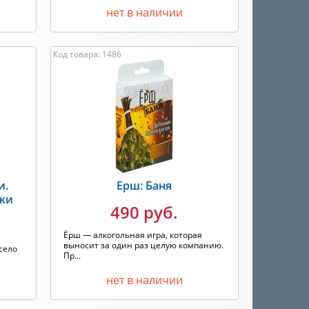
нет в наличии
Код товара: 1486
и.
Ерш: Баня
нки
490 руб.
Ёрш — алкогольная игра, которая
выносит за один раз целую компанию.
село
Пр...
нет в наличии