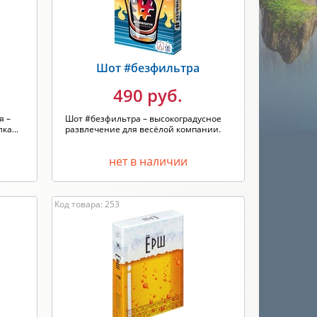
Шот #безфильтра
490 руб.
я –
Шот #безфильтра – высокоградусное
ка...
развлечение для весёлой компании.
нет в наличии
Код товара: 253