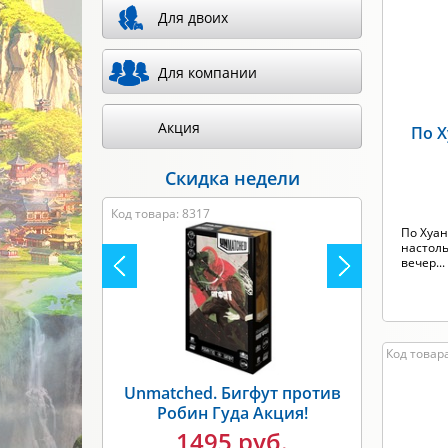
Для двоих
Произв
Для компании
Акция
По Х
Скидка недели
Код товара: 8317
По Хуан
настоль
вечер...
Код товара
Unmatched. Бигфут против
Робин Гуда Акция!
1495 руб.