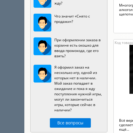
жду?
Многог
алкого
щепотко
Что значит «Снято с
продажи»?
При оформлении заказа в
Код товара
корзине есть окошко для
ввода промокода, где его
взять?
Я оформил заказ на
несколько игр, одной из
которых нет в наличии.
Мой заказ попадает в
ожидание и пока я жду
поступления нужной игры,
могут ли закончиться
игры, которые сейчас в
наличии?
Всё вер
Все вопросы
сделае
ещё...