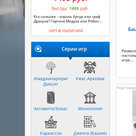
Выгода:
1495
руб
Кто сильнее – король Артур или граф
Дракула? Горгона Медуза или Робин ...
Ба
нет в наличии
Серии игр
Развесе
настоль
игра ...
Имаджинариум/
Ужас Аркхэма
Диксит
Код товара
Активити/Элиас
Монополия
Каркассон
Дженга (Башня)