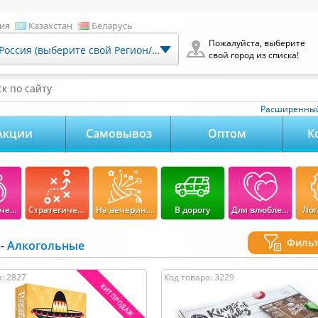
ия
Казахстан
Беларусь
Пожалуйста, выберите
Россия (выберите свой Регион/Город)
свой город из списка!
к по сайту
Расширенный
Акции
Самовывоз
Оптом
К
Экономические
Стратегические
На вечеринку
В дорогу
Для влюбленных
Лог
Филь
-
Алкогольные
100
-
3 000
руб.
Возраст:
: 2827
Код товара: 3229
3000
0