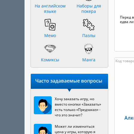
На английском
Наборы для
языке
покера
Перед 
едва ли
Мемо
Пазлы
Комиксы
Манга
Код товара
Часто задаваемые вопросы
Хочу заказать игру, но
вместо кнопки «Заказать»
есть только «Предзаказ» -
что это значит?
Алк
Может ли измениться
цена у игры, которую я