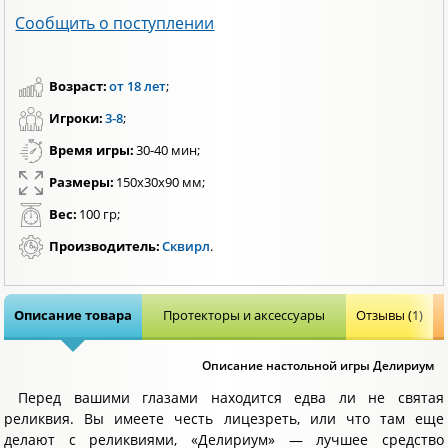
Сообщить о поступлении
Возраст:
от 18 лет
;
Игроки:
3-8
;
Время игры:
30-40 мин;
Размеры:
150x30x90 мм;
Вес:
100 гр;
Производитель:
Сквирл
.
Описание товара
Протекторы и аксессуары
Отзывы (1)
Описание настольной игры Делириум
Перед вашими глазами находится едва ли не святая
реликвия. Вы имеете честь лицезреть, или что там еще
делают с реликвиями, «Делириум» — лучшее средство