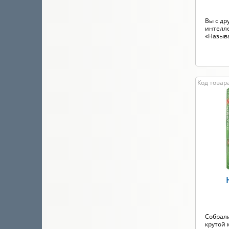
Вы с др
интелле
«Называ
Код товара
Собрали
крутой 