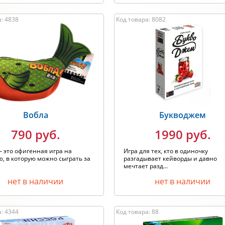
: 4838
Код товара: 8082
Вобла
Букводжем
790 руб.
1990 руб.
 это офигенная игра на
Игра для тех, кто в одиночку
, в которую можно сыграть за
разгадывает кейворды и давно
мечтает разд...
нет в наличии
нет в наличии
: 4344
Код товара: 88