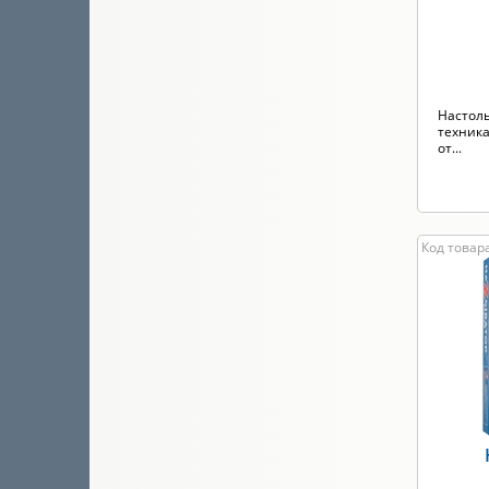
Настоль
техника
от...
Код товара