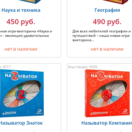
Наука и техника
География
450 руб.
490 руб.
ная игра-викторина «Наука и
Для всех любителей географии и
» - эволюция удивительных
путешествий – наша новая игра-
викторина...
нет в наличии
нет в наличии
: 4511
Код товара: 4509
Называтор Знаток
Называтор Компани