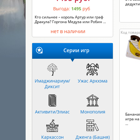
дедукти
Выгода:
1495
руб
Кто сильнее – король Артур или граф
Дракула? Горгона Медуза или Робин ...
нет в наличии
Код товара
Серии игр
Имаджинариум/
Ужас Аркхэма
Диксит
Активити/Элиас
Монополия
Банана
игра на
...
Каркассон
Дженга (Башня)