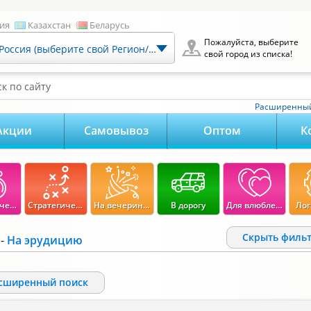
ия
Казахстан
Беларусь
Пожалуйста, выберите
Россия (выберите свой Регион/Город)
свой город из списка!
к по сайту
Расширенный
Акции
Самовывоз
Оптом
К
Экономические
Стратегические
На вечеринку
В дорогу
Для влюбленных
Лог
Cкрыть филь
-
На эрудицию
сширенный поиск