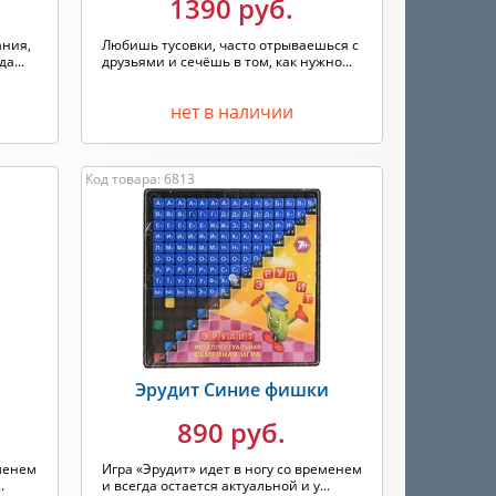
1390 руб.
ания,
Любишь тусовки, часто отрываешься с
а...
друзьями и сечёшь в том, как нужно...
нет в наличии
Код товара: 6813
Эрудит Синие фишки
890 руб.
еменем
Игра «Эрудит» идет в ногу со временем
.
и всегда остается актуальной и у...