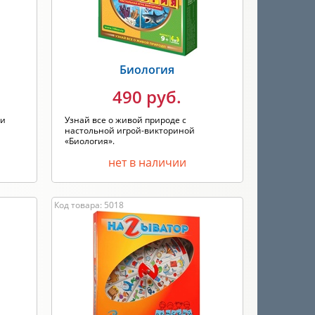
Биология
490 руб.
 и
Узнай все о живой природе с
настольной игрой-викториной
«Биология».
нет в наличии
Код товара: 5018