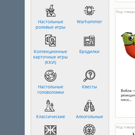
Код товара
Настольные
Warhammer
ролевые игры
Коллекционные
Бродилки
карточные игры
(ККИ)
Настольные
Квесты
Вобла —
головоломки
реакцию
неск...
Классические
Алкогольные
Код товара