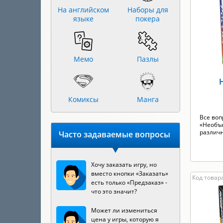
На английском
Наборы для
языке
покера
Мемо
Пазлы
Комиксы
Манга
Все воп
«Необъя
различн
Часто задаваемые вопросы
Хочу заказать игру, но
вместо кнопки «Заказать»
Код товара
есть только «Предзаказ» -
что это значит?
Может ли измениться
цена у игры, которую я