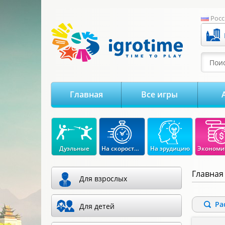
-->
Росс
Поис
Главная
Все игры
Дуэльные
На скорость реакции
На эрудицию
Главная
Для взрослых
Ра
Для детей