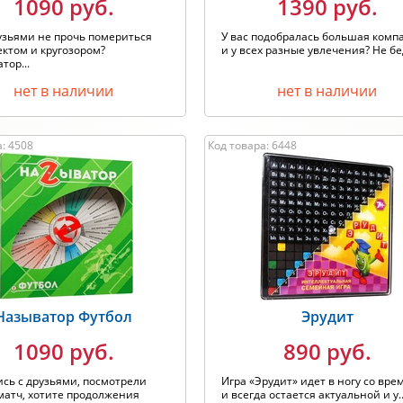
1090 руб.
1390 руб.
узьями не прочь помериться
У вас подобралась большая комп
ктом и кругозором?
и у всех разные увлечения? Не бед
тор...
нет в наличии
нет в наличии
: 4508
Код товара: 6448
Называтор Футбол
Эрудит
1090 руб.
890 руб.
сь с друзьями, посмотрели
Игра «Эрудит» идет в ногу со вр
матч, хотите продолжения
и всегда остается актуальной и у..