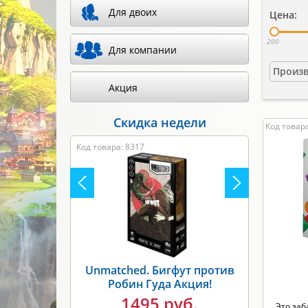
Для двоих
Цена:
200
Для компании
Произв
Акция
Скидка недели
Код товара
Код товара: 8317
Unmatched. Бигфут против
Робин Гуда Акция!
1495 руб.
Это заб