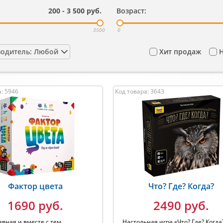
200
-
3 500
руб.
Возраст:
3500
0
одитель: Любой
Хит продаж
: 5946
Код товара: 3643
Фактор цвета
Что? Где? Когда?
1690 руб.
2490 руб.
авная и вместе с тем
Настольная игра «Что? Где? Когда