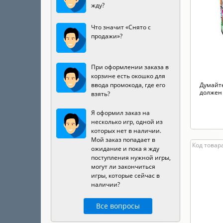
жду?
Что значит «Снято с
продажи»?
При оформлении заказа в
корзине есть окошко для
ввода промокода, где его
Думайте
должен 
взять?
Я оформил заказ на
несколько игр, одной из
которых нет в наличии.
Мой заказ попадает в
Код товара
ожидание и пока я жду
поступления нужной игры,
могут ли закончиться
игры, которые сейчас в
наличии?
Все вопросы