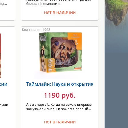
д...
большой компании.
нет в наличии
Код товара: 1968
сии
Таймлайн: Наука и открытия
1190 руб.
у или
А вы знаете?.. Когда на земле впервые
зажужжали пчёлы и зажёгся первый...
нет в наличии