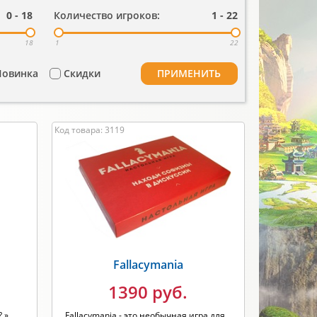
0
-
18
Количество игроков:
1
-
22
18
1
22
Новинка
Скидки
ПРИМЕНИТЬ
Код товара: 3119
Fallacymania
1390 руб.
? »
Fallacymania - это необычная игра для