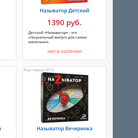
Называтор Детский
1390 руб.
Детский «Называтор» - это
специальный выпуск для самых
маленьких.
нет в наличии
Код товара: 4510
я
Называтор Вечеринка