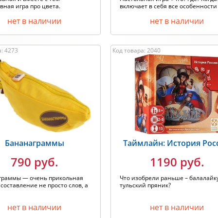
вная игра про цвета.
включает в себя все особенности о
нет в наличии
нет в наличии
: 4273
Код товара: 2040
Бананаграммы
Таймлайн: История Рос
790 руб.
1190 руб.
граммы — очень прикольная
Что изобрели раньше – балалайк
 составление не просто слов, а
тульский пряник?
нет в наличии
нет в наличии