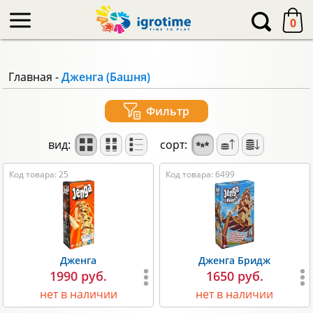
-->
0
Главная
-
Дженга (Башня)
Фильтр
вид:
сорт:
Код товара: 25
Код товара: 6499
Дженга
Дженга Бридж
1990 руб.
1650 руб.
нет в наличии
нет в наличии