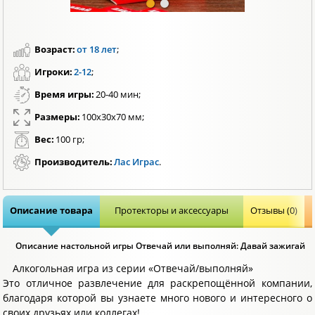
Возраст:
от 18 лет
;
Игроки:
2-12
;
Время игры:
20-40 мин;
Размеры:
100х30х70 мм;
Вес:
100 гр;
Производитель:
Лас Играс
.
Описание товара
Протекторы и аксессуары
Отзывы (0)
Описание настольной игры Отвечай или выполняй: Давай зажигай
Алкогольная игра из серии «Отвечай/выполняй»
Это отличное развлечение для раскрепощённой компании,
благодаря которой вы узнаете много нового и интересного о
своих друзьях или коллегах!