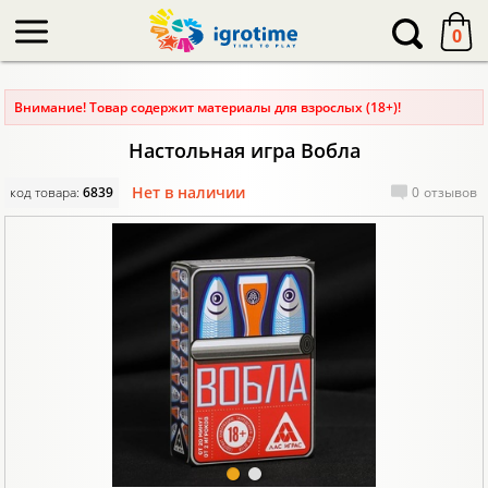
-->
0
Внимание! Товар содержит материалы для взрослых (18+)!
Настольная игра Вобла
Нет в наличии
код товара:
6839
0
отзывов