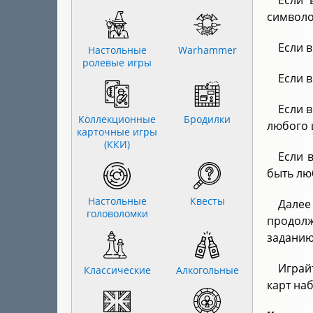
Если 
символо
Если 
Настольные
Warhammer
ролевые игры
Если 
Если 
Коллекционные
Бродилки
любого 
карточные игры
(ККИ)
Если 
быть лю
Настольные
Квесты
Далее
головоломки
продолж
заданию
Играй
Классические
Алкогольные
карт на