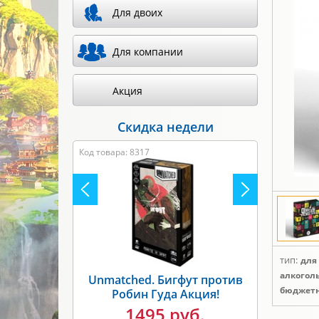
Для двоих
Для компании
Акция
Скидка недели
Код товара: 8317
тип:
для
алкогол
Unmatched. Бигфут против
бюджет
Робин Гуда Акция!
1495 руб.