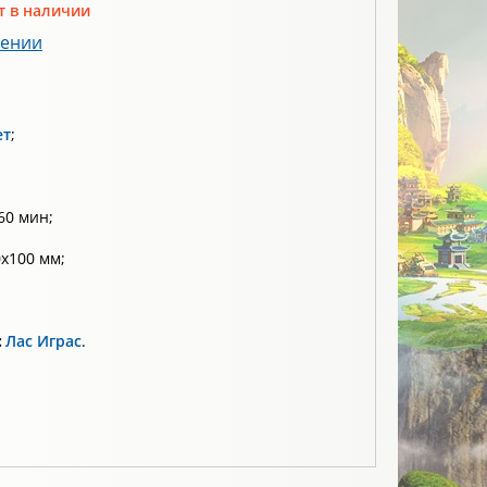
т в наличии
лении
ет
;
60 мин;
х100 мм;
:
Лас Играс
.