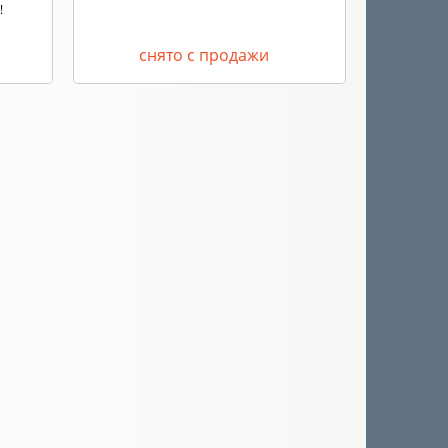
!
Алкогольн
выполняй
снято с продажи
с