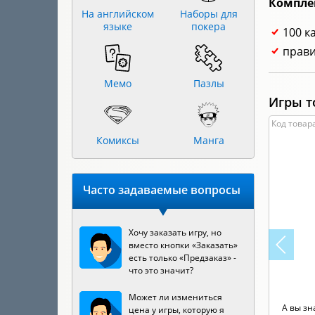
Компле
На английском
Наборы для
языке
покера
100 к
прави
Мемо
Пазлы
Игры т
Код товара
Комиксы
Манга
Часто задаваемые вопросы
Хочу заказать игру, но
вместо кнопки «Заказать»
есть только «Предзаказ» -
что это значит?
Может ли измениться
А вы зн
цена у игры, которую я