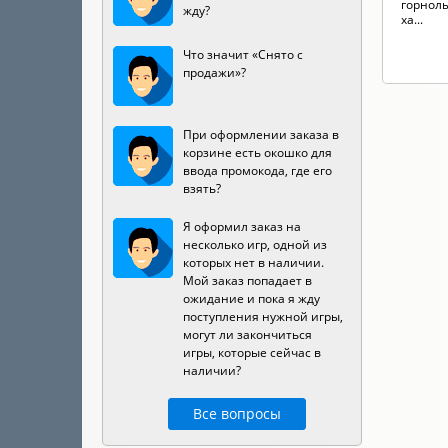
горнолы
жду?
ха...
Что значит «Снято с
продажи»?
При оформлении заказа в
корзине есть окошко для
ввода промокода, где его
взять?
Я оформил заказ на
несколько игр, одной из
которых нет в наличии.
Мой заказ попадает в
ожидание и пока я жду
поступления нужной игры,
могут ли закончиться
игры, которые сейчас в
наличии?
Все вопросы