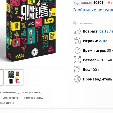
код товара:
10501
Не
Сообщить о поступ
0
отзывов
Возраст:
от 18 л
Игроки:
2-10
;
Время игры:
30-
Размеры:
130х40
Вес:
100 гр;
Производитель
,
,
 компании
для взрослых
,
,
,
ьные
фанты
на вечеринку
ные игры