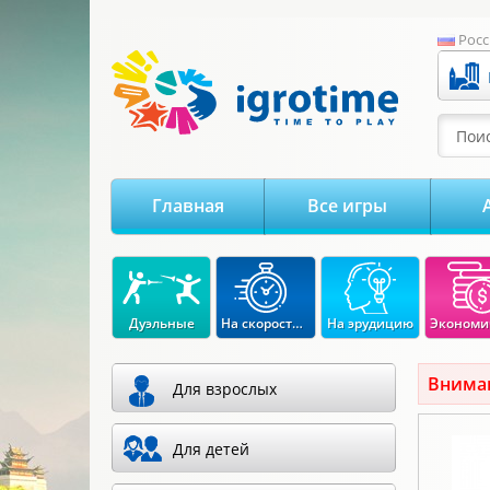
-->
Росс
Поис
Главная
Все игры
Дуэльные
На скорость реакции
На эрудицию
Вниман
Для взрослых
Для детей