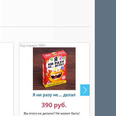
Код товара: 5884
Код товара: 
Я ни разу не.... делал
Отве
390 руб.
Вы этого не делали? Не может быть!