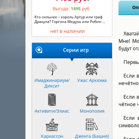
Оп
Выгода:
1495
руб
Кто сильнее – король Артур или граф
Дракула? Горгона Медуза или Робин ...
нет в наличии
Хвата
Мне! Мо
будут от
Серии игр
Первы
Если 
Имаджинариум/
Ужас Аркхэма
нечётно
Диксит
Если 
чётное 
Активити/Элиас
Монополия
Если 
символо
Каркассон
Дженга (Башня)