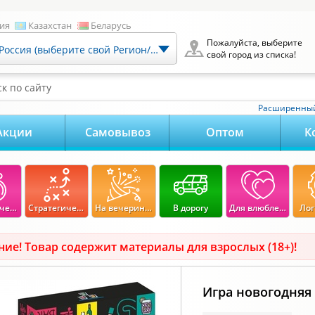
ия
Казахстан
Беларусь
Пожалуйста, выберите
Россия (выберите свой Регион/Город)
свой город из списка!
к по сайту
Расширенный
Акции
Самовывоз
Оптом
К
Экономические
Стратегические
На вечеринку
В дорогу
Для влюбленных
Лог
ие! Товар содержит материалы для взрослых (18+)!
Игра новогодняя 