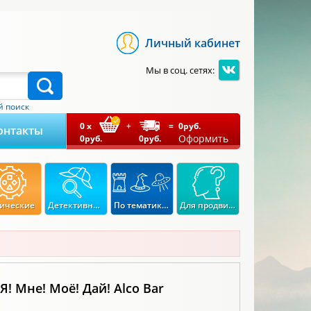
Личный кабинет
Мы в соц. сетях:
 поиск
0
x
+
=
0
руб.
онтакты
Оформить
0
руб.
0
руб.
ические
Детективные
По тематикам
Для продвинутых
Я! Мне! Моё! Дай! Alco Bar