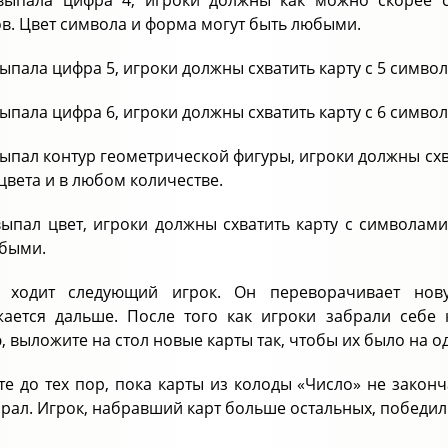
выпала цифра 4, игроки должны как можно скорее с
в. Цвет символа и форма могут быть любыми.
выпала цифра 5, игроки должны схватить карту с 5 симв
выпала цифра 6, игроки должны схватить карту с 6 симв
выпал контур геометрической фигуры, игроки должны схв
цвета и в любом количестве.
выпал цвет, игроки должны схватить карту с символами
быми.
 ходит следующий игрок. Он переворачивает нов
ается дальше. После того как игроки забрали себе 
, выложите на стол новые карты так, чтобы их было на о
те до тех пор, пока карты из колоды «Число» не законча
брал. Игрок, набравший карт больше остальных, победил