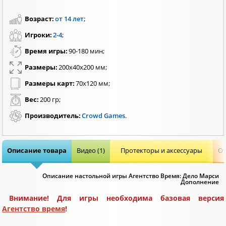
Возраст:
от 14 лет
;
Игроки:
2-4
;
Время игры:
90-180 мин;
Размеры:
200х40х200 мм;
Размеры карт:
70х120 мм;
Вес:
200 гр;
Производитель:
Crowd Games
.
Описание товара
Видео (1)
Протекторы и аксессуары
От
Описание настольной игры Агентство Время: Дело Марси
Дополнение
Внимание! Для игры необходима базовая версия
Агентство время
!