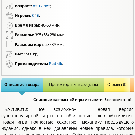
Возраст:
от 12 лет
;
Игроки:
3-16
;
Время игры:
40-60 мин;
Размеры:
395x55x280 мм;
Размеры карт:
58х89 мм;
Вес:
1500 гр;
Производитель:
Piatnik
.
Описание товара
Протекторы и аксессуары
Отзывы (0)
Описание настольной игры Активити: Все возможно!
«Активити: Все возможно» — новая версия
суперпопулярной игры на объяснение слов «Активити».
Новая игра полностью сохраняет механику предыдущего
издания, однако в ней добавлены новые правила, которые
делают эту версию еще веселее. Собирайте компанию друзей