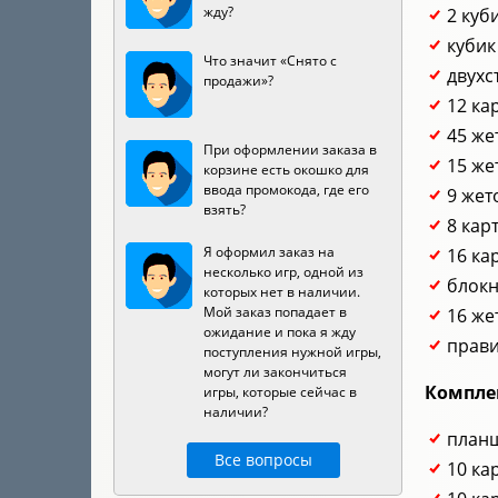
жду?
2 куб
кубик
Что значит «Снято с
двухс
продажи»?
12 ка
45 же
При оформлении заказа в
15 же
корзине есть окошко для
ввода промокода, где его
9 жет
взять?
8 кар
Я оформил заказ на
16 ка
несколько игр, одной из
блокн
которых нет в наличии.
Мой заказ попадает в
16 же
ожидание и пока я жду
прави
поступления нужной игры,
могут ли закончиться
Компле
игры, которые сейчас в
наличии?
планш
Все вопросы
10 ка