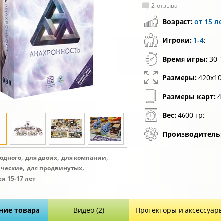
2
отзыва
Возраст:
от 15 л
Игроки:
1-4
;
Время игры:
30-
Размеры:
420х10
Размеры карт:
4
Вес:
4600 гр;
Производитель
,
,
,
 одного
для двоих
для компании
,
,
ические
для продвинутых
и 15-17 лет
ние товара
Видео (2)
Протекторы и аксессуар