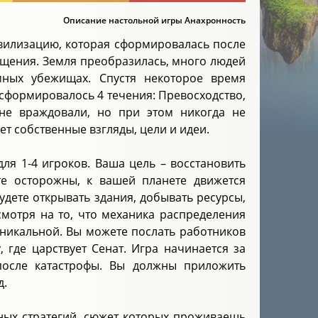
Описание настольной игры Анахронность
ивилизацию, которая сформировалась после
щения. Земля преобразилась, много людей
мных убежищах. Спустя некоторое время
 сформировалось 4 течения: Превосходство,
 не враждовали, но при этом никогда не
т собственные взгляды, цели и идеи.
ля 1-4 игроков. Ваша цель – восстановить
те осторожны, к вашей планете движется
будете открывать здания, добывать ресурсы,
смотря на то, что механика распределения
 уникальной. Вы можете послать работников
 где царствует Сенат. Игра начинается за
после катастрофы. Вы должны приложить
д.
ых стратегий, сюжет которых проживаешь