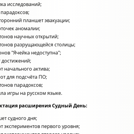
ика исследований;
 парадоксов;
торонний планшет эвакуации;
рточек аномалии;
тонов научных открытий;
тонов разрущающейся столицы;
онов "Ячейка недоступна";
т достижений;
рт начального актива;
от для подсчёта ПО;
тонов парадоксов;
ла игры на русском языке.
ктация расширения Судный День:
ет судного дня;
рт экспериментов первого уровня;