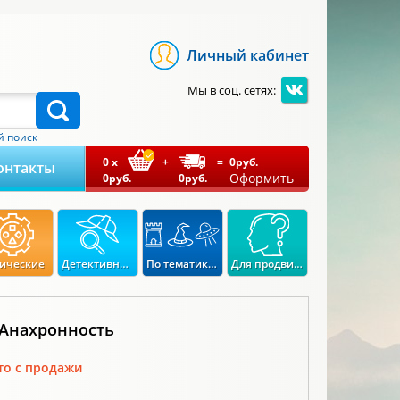
Личный кабинет
Мы в соц. сетях:
 поиск
0
x
+
=
0
руб.
онтакты
Оформить
0
руб.
0
руб.
ические
Детективные
По тематикам
Для продвинутых
 Анахронность
то с продажи