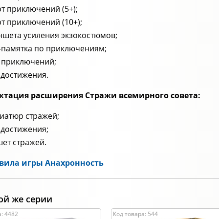
рт приключений (5+);
рт приключений (10+);
ншета усиления экзокостюмов;
-памятка по приключениям;
к приключений;
 достижения.
ктация расширения Стражи всемирного совета:
иатюр стражей;
 достижения;
ет стражей.
вила игры Анахронность
ой же серии
: 4482
Код товара: 544