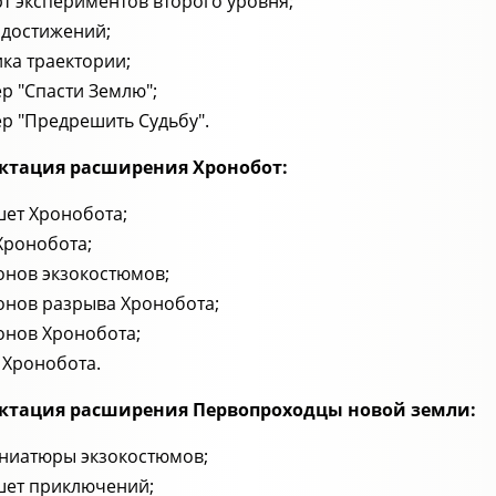
рт экспериментов второго уровня;
 достижений;
ика траектории;
р "Спасти Землю";
р "Предрешить Судьбу".
ктация расширения Хронобот:
шет Хронобота;
Хронобота;
онов экзокостюмов;
онов разрыва Хронобота;
онов Хронобота;
 Хронобота.
ктация расширения Первопроходцы новой земли:
ниатюры экзокостюмов;
шет приключений;