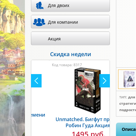
Для двоих
Для компании
Акция
Скидка недели
Код товара: 8317
тип:
для
стратег
подростк
Unmatched. Бигфут против
Робин Гуда Акция!
Описа
1495 руб.