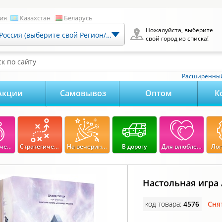
ия
Казахстан
Беларусь
Пожалуйста, выберите
Россия (выберите свой Регион/Город)
свой город из списка!
к по сайту
Расширенный
Акции
Самовывоз
Оптом
К
Экономические
Стратегические
На вечеринку
В дорогу
Для влюбленных
Лог
Настольная игра
код товара:
4576
Сня