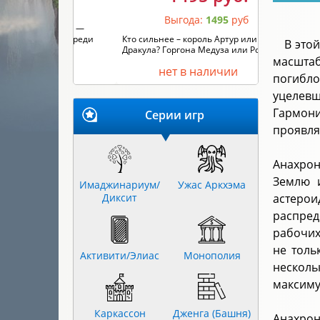
Выгода:
1495
руб
Кто сильнее – король Артур или граф
В это
Дракула? Горгона Медуза или Робин ...
масштаб
нет в наличии
погибл
уцелевш
Гармони
Серии игр
проявля
Анахрон
Землю и
Имаджинариум/
Ужас Аркхэма
Диксит
астерои
распред
рабочих
не толь
Активити/Элиас
Монополия
нескол
максиму
Каркассон
Дженга (Башня)
Анахрон