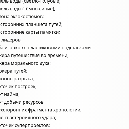
пель воды (светло-голубые);
пель воды (тёмно-синие);
тона экзокостюмов;
хсторонних планшета путей;
хсторонние карты памятки;
т лидеров;
ба игроков с пластиковыми подставками;
кера путешествия во времени;
кера морального духа;
ркера путей;
тонов разрыва;
рточек построек;
рт найма;
рт добычи ресурсов;
ухсторонних фрагмента хронологии;
ент астероидного удара;
рточек суперпроектов;