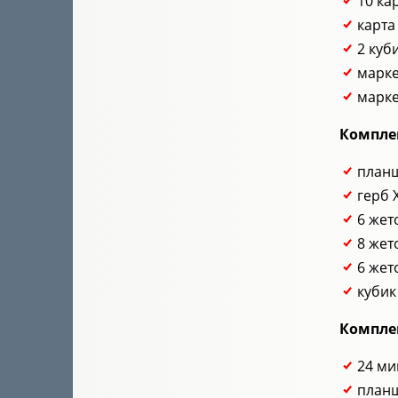
10 ка
карта
2 куб
марке
марке
Компле
план
герб 
6 жет
8 жет
6 жет
кубик
Компле
24 ми
план