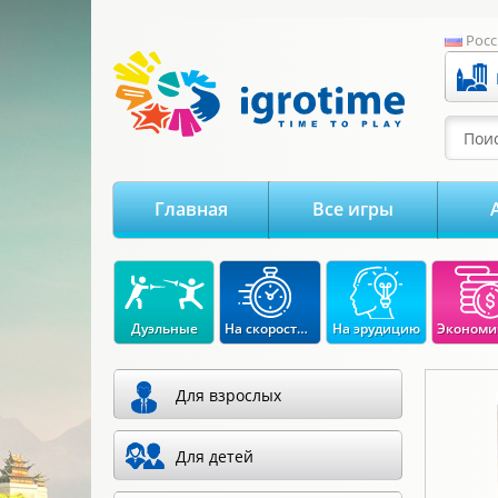
-->
Росс
Поис
Главная
Все игры
Дуэльные
На скорость реакции
На эрудицию
Для взрослых
Для детей