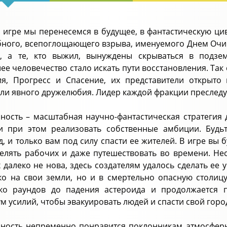
й игре мы перенесемся в будущее, в фантастическую ц
ного, всепоглощающего взрыва, именуемого Днем Очи
о, а те, кто выжил, вынуждены скрываться в подзе
ее человечество стало искать пути восстановления. Так
я, Прогресс и Спасение, их представители открыто
ли явного дружелюбия. Лидер каждой фракции преследуе
ность – масштабная научно-фантастическая стратегия д
 при этом реализовать собственные амбиции. Будь
д, и только вам под силу спасти ее жителей. В игре вы 
елять рабочих и даже путешествовать во времени. Не
 далеко не нова, здесь создателям удалось сделать ее
ко на свои земли, но и в смертельно опасную столицу,
ько раундов до падения астероида и продолжается 
м усилий, чтобы эвакуировать людей и спасти свой горо
ность непременно понравится поклонникам атмосферн