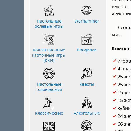
вместе
действи
Настольные
Warhammer
ролевые игры
В сос
мм.
Компле
Коллекционные
Бродилки
карточные игры
(ККИ)
игров
4 пла
25 же
Настольные
Квесты
25 же
головоломки
15 же
15 же
кубик
Классические
Алкогольные
24 же
66 же