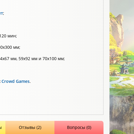
ет
;
120 мин;
0х300 мм;
4х67 мм, 59х92 мм и 70х100 мм;
:
Crowd Games
.
ы
Отзывы (2)
Вопросы (0)