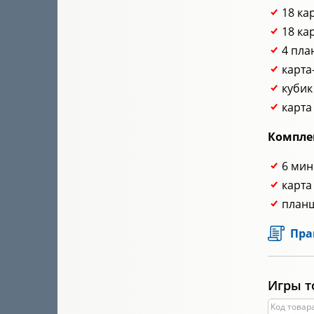
18 ка
18 ка
4 пла
карта
куби
карта
Компле
6 мин
карта
планш
Пра
Игры т
Код товара