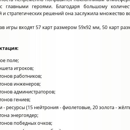
 с главными героями. Благодаря большому количес
й и стратегических решений она заслужила множество в
тав игры входят 57 карт размером 59х92 мм, 50 карт ра
ктация:
ое поле;
ншета игроков;
тонов работников;
тонов инженеров;
тонов администраторов;
тонов гениев;
и - ресурсы (15 нейтрония - фиолетовые, 20 золота - жёлты
тона энергоядер;
тонов победных очков;