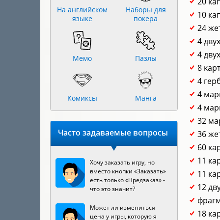
20 ка
На английском
Наборы для
10 ка
языке
покера
24 же
4 дву
4 дву
Мемо
Пазлы
8 кар
4 гер
4 мар
Комиксы
Манга
4 мар
32 ма
Часто задаваемые вопросы
36 же
60 ка
11 ка
Хочу заказать игру, но
вместо кнопки «Заказать»
11 ка
есть только «Предзаказ» -
12 дв
что это значит?
фрагм
Может ли измениться
18 ка
цена у игры, которую я