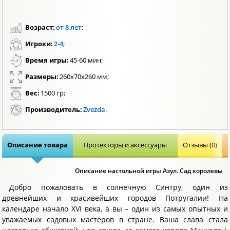
Возраст:
от 8 лет
;
Игроки:
2-4
;
Время игры:
45-60 мин;
Размеры:
260x70x260 мм;
Вес:
1500 гр;
Производитель:
Zvezda
.
Описание товара
Протекторы и аксессуары
Отзывы (0)
Описание настольной игры Азул. Сад королевы
Добро пожаловать в солнечную Синтру, один из
древнейших и красивейших городов Потругалии! На
календаре начало XVI века, а вы – один из самых опытных и
уважаемых садовых мастеров в стране. Ваша слава стала