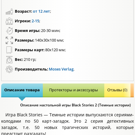
Возраст:
от 12 лет
;
Игроки:
2-15
;
Время игры:
20-30 мин;
Размеры:
140х30х100 мм;
Размеры карт:
80х120 мм;
Вес:
210 гр;
Производитель:
Moses Verlag
.
Описание товара
Протекторы и аксессуары
Отзывы (0)
Описание настольной игры Black Stories 2 (Темные истории)
Игра Black Stories — Темные истории выпускаются сериями-
колодами по 50 карт-загадок. Это 2 серия детективных
загадок, т.е. 50 новых трагических историй, которые
предстоит разгадать!