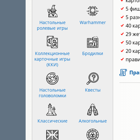
карто
5 фиш
5 раз
Настольные
Warhammer
40 ка
ролевые игры
29 же
50 ка
20 ка
Коллекционные
Бродилки
карточные игры
прави
(ККИ)
Пра
Настольные
Квесты
головоломки
Классические
Алкогольные