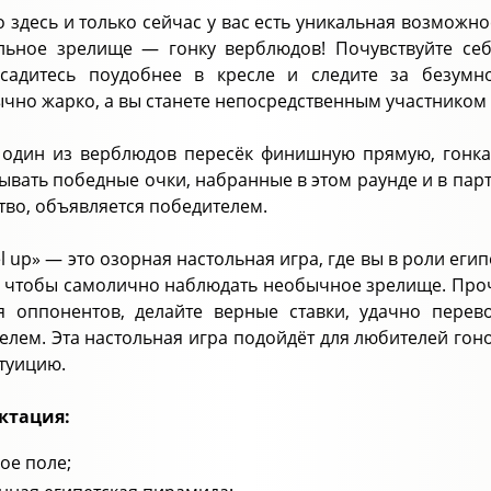
о здесь и только сейчас у вас есть уникальная возможно
льное зрелище — гонку верблюдов! Почувствуйте се
 садитесь поудобнее в кресле и следите за безум
чно жарко, а вы станете непосредственным участником 
 один из верблюдов пересёк финишную прямую, гонка 
ывать победные очки, набранные в этом раунде и в пар
тво, объявляется победителем.
l up» — это озорная настольная игра, где вы в роли еги
о чтобы самолично наблюдать необычное зрелище. Проч
я оппонентов, делайте верные ставки, удачно пере
елем. Эта настольная игра подойдёт для любителей гонок
туицию.
ктация:
ое поле;