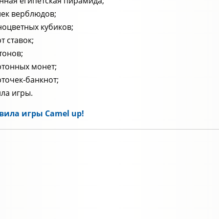
нная египетская пирамида;
ек верблюдов;
ноцветных кубиков;
рт ставок;
тонов;
ртонных монет;
рточек-банкнот;
ла игры.
вила игры Camel up!