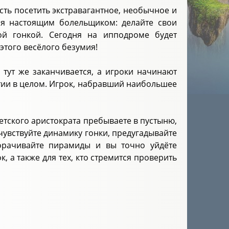
сть посетить экстравагантное, необычное и
бя настоящим болельщиком: делайте свои
ной гонкой. Сегодня на ипподроме будет
этого весёлого безумия!
тут же заканчивается, а игроки начинают
тии в целом. Игрок, набравший наибольшее
петского аристократа пребываете в пустыню,
увствуйте динамику гонки, предугадывайте
ворачивайте пирамиды и вы точно уйдёте
, а также для тех, кто стремится проверить