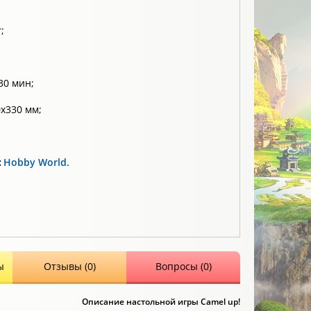
т
;
30 мин;
х330 мм;
:
Hobby World
.
ы
Отзывы (0)
Вопросы (0)
Описание настольной игры Camel up!