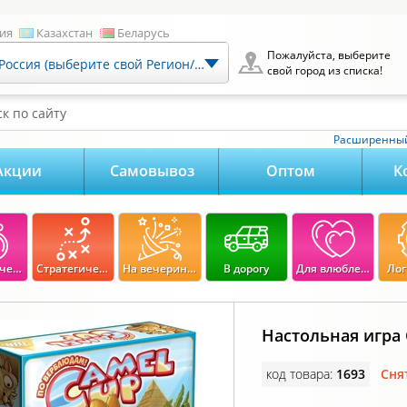
ия
Казахстан
Беларусь
Пожалуйста, выберите
Россия (выберите свой Регион/Город)
свой город из списка!
к по сайту
Расширенный
Акции
Самовывоз
Оптом
К
Экономические
Стратегические
На вечеринку
В дорогу
Для влюбленных
Лог
Настольная игра 
код товара:
1693
Сня