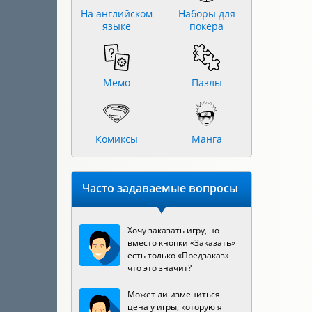
На английском
Наборы для
языке
покера
Мемо
Пазлы
Комиксы
Манга
Часто задаваемые вопросы
Хочу заказать игру, но
вместо кнопки «Заказать»
есть только «Предзаказ» -
что это значит?
Может ли измениться
цена у игры, которую я