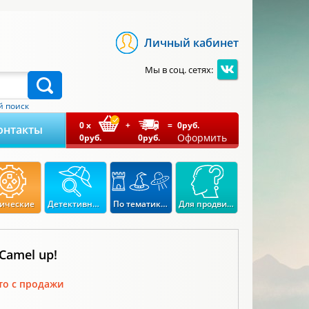
Личный кабинет
Мы в соц. сетях:
 поиск
0
x
+
=
0
руб.
онтакты
Оформить
0
руб.
0
руб.
ические
Детективные
По тематикам
Для продвинутых
Camel up!
то с продажи