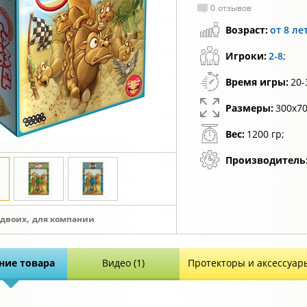
0
отзывов
Возраст:
от 8 ле
Игроки:
2-8
;
Время игры:
20-
Размеры:
300х70
Вес:
1200 гр;
Производитель
,
 двоих
для компании
ние товара
Видео (1)
Протекторы и аксессуар