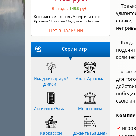
Тольк
Выгода:
1495
руб
удивите
Кто сильнее – король Артур или граф
ставки,
Дракула? Горгона Медуза или Робин ...
непривы
нет в наличии
Когда
Серии игр
подсчит
количес
«Came
Имаджинариум/
Ужас Аркхэма
для тог
Диксит
действи
победит
свою ин
Активити/Элиас
Монополия
Компле
игров
Каркассон
Дженга (Башня)