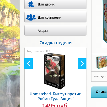
Для двоих
Для компании
Акция
Скидка недели
Код товара: 8317
тип:
для
Описа
Unmatched. Бигфут против
Робин Гуда Акция!
1495 руб.