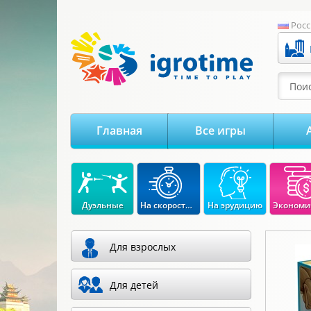
-->
Росс
Поис
Главная
Все игры
Дуэльные
На скорость реакции
На эрудицию
Для взрослых
Для детей