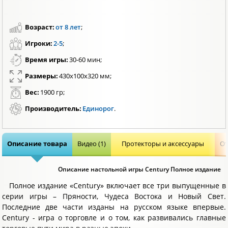
Возраст:
от 8 лет
;
Игроки:
2-5
;
Время игры:
30-60 мин;
Размеры:
430x100x320 мм;
Вес:
1900 гр;
Производитель:
Единорог
.
Описание товара
Видео (1)
Протекторы и аксессуары
От
Описание настольной игры Century Полное издание
Полное издание «Century» включает все три выпущенные в
серии игры – Пряности, Чудеса Востока и Новый Свет.
Последние две части изданы на русском языке впервые.
Century - игра о торговле и о том, как развивались главные