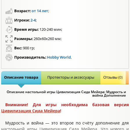
Возраст:
от 14 лет
;
Игроки:
2-4
;
Время игры:
120-240 мин;
Размеры:
260х60х260 мм;
Вес:
900 гр;
Производитель:
Hobby World
.
Описание товара
Протекторы и аксессуары
Отзывы (0)
Описание настольной игры Цивилизация Сида Мейера: Мудрость и
война Дополнение
Внимание! Для игры необходима базовая версия
Цивилизация Сида Мейера
!
Мудрость и война — это второе по счёту дополнение для
настольной игры Цивилизация Сида Мейера. Что нового и