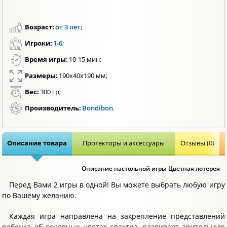
Возраст:
от 3 лет
;
Игроки:
1-6
;
Время игры:
10-15 мин;
Размеры:
190х40х190 мм;
Вес:
300 гр;
Производитель:
Bondibon
.
Описание товара
Протекторы и аксессуары
Отзывы (0)
Описание настольной игры Цветная лотерея
Перед Вами 2 игры в одной! Вы можете выбрать любую игру
по Вашему желанию.
Каждая игра направлена на закрепление представлений
ребенка об основных цветах спектра, развивает зрительную