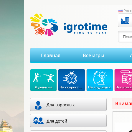
-->
Росс
Поис
Главная
Все игры
Дуэльные
На скорость реакции
На эрудицию
Вниман
Для взрослых
Для детей