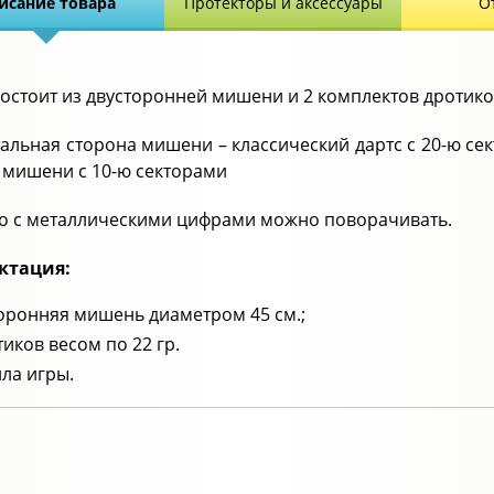
исание товара
Протекторы и аксессуары
О
состоит из двусторонней мишени и 2 комплектов дротико
альная сторона мишени – классический дартс с 20-ю се
 мишени с 10-ю секторами
о с металлическими цифрами можно поворачивать.
ктация:
оронняя мишень диаметром 45 см.;
тиков весом по 22 гр.
ла игры.