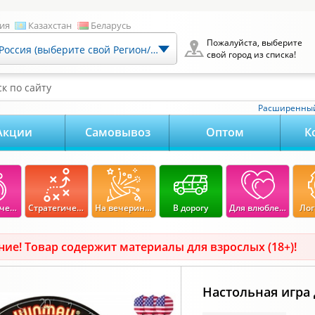
ия
Казахстан
Беларусь
Пожалуйста, выберите
Россия (выберите свой Регион/Город)
свой город из списка!
к по сайту
Расширенный
Акции
Самовывоз
Оптом
К
Экономические
Стратегические
На вечеринку
В дорогу
Для влюбленных
Лог
ие! Товар содержит материалы для взрослых (18+)!
Настольная игра 