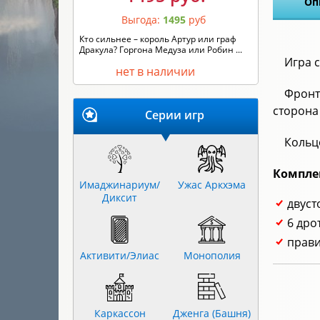
Оп
Выгода:
1495
руб
Кто сильнее – король Артур или граф
Дракула? Горгона Медуза или Робин ...
Игра 
нет в наличии
Фронт
сторона
Серии игр
Кольц
Компле
Имаджинариум/
Ужас Аркхэма
Диксит
двуст
6 дро
прави
Активити/Элиас
Монополия
Каркассон
Дженга (Башня)