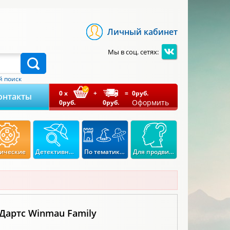
Личный кабинет
Мы в соц. сетях:
 поиск
0
x
+
=
0
руб.
онтакты
Оформить
0
руб.
0
руб.
ические
Детективные
По тематикам
Для продвинутых
Дартс Winmau Family