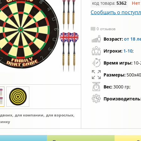
код товара:
5362
Нет
Сообщить о поступ
0
отзывов
Возраст:
от 18 л
Игроки:
1-10
;
Время игры:
10-
Размеры:
500х40
Вес:
3000 гр;
Производитель
,
,
,
 двоих
для компании
для взрослых
ринку