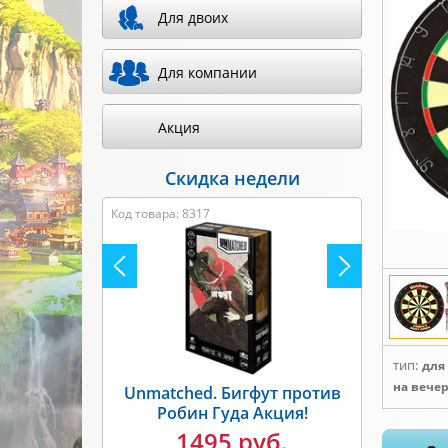
Для двоих
Для компании
Акция
Скидка недели
Код товара: 8317
тип:
для
на вече
Unmatched. Бигфут против
Робин Гуда Акция!
1495 руб.