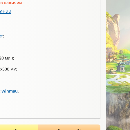
 в наличии
лении
ет
;
20 мин;
х500 мм;
:
Winmau
.