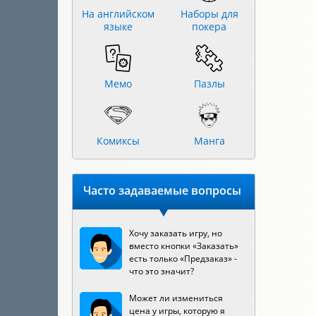
На английском
Наборы для
языке
покера
Мемо
Пазлы
Комиксы
Манга
Часто задаваемые вопросы
Хочу заказать игру, но
вместо кнопки «Заказать»
есть только «Предзаказ» -
что это значит?
Может ли измениться
цена у игры, которую я