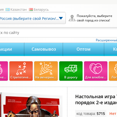
ия
Казахстан
Беларусь
Пожалуйста, выберите
Россия (выберите свой Регион/Город)
свой город из списка!
к по сайту
Расширенный
Акции
Самовывоз
Оптом
К
Экономические
Стратегические
На вечеринку
В дорогу
Для влюбленных
Лог
Настольная игра
порядок 2-е изда
код товара:
5715
Нет