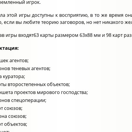
ремленный игрок.
ла этой игры доступны к восприятию, в то же время он
о, если вы любите теорию заговоров, но нет никакого ж
тав игры входят63 карты размером 63х88 мм и 98 карт ра
ктация:
шек агентов;
онов теневых агентов;
 куратора;
рты второстепенных объектов;
ншета проектов мирового господства;
онов спецоперации;
рт союзов;
она союзов;
рт объектов;