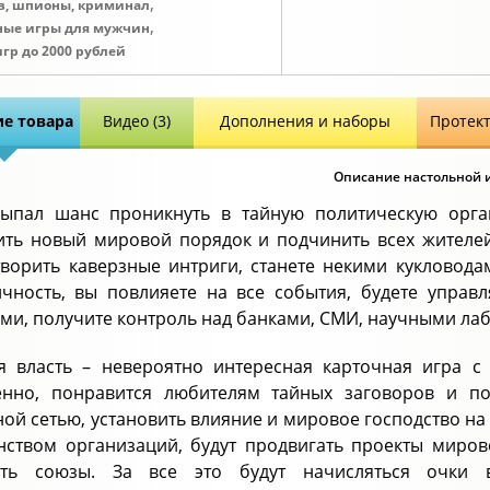
,
в, шпионы, криминал
,
ные игры для мужчин
игр до 2000 рублей
е товара
Видео (3)
Дополнения и наборы
Протек
Описание настольной и
ыпал шанс проникнуть в тайную политическую орга
ить новый мировой порядок и подчинить всех жителе
творить каверзные интриги, станете некими кукловод
чность, вы повлияете на все события, будете управ
ми, получите контроль над банками, СМИ, научными ла
я власть – невероятно интересная карточная игра с
енно, понравится любителям тайных заговоров и по
ной сетью, установить влияние и мировое господство на
ством организаций, будут продвигать проекты миров
ать союзы. За все это будут начисляться очки