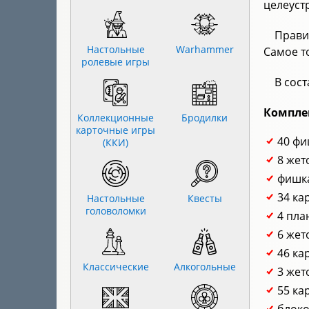
целеуст
Прави
Настольные
Warhammer
Самое т
ролевые игры
В сос
Компле
Коллекционные
Бродилки
карточные игры
40 фи
(ККИ)
8 жет
фишка
34 ка
Настольные
Квесты
головоломки
4 пла
6 жет
46 ка
Классические
Алкогольные
3 жет
55 ка