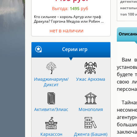
детекти
настоль
Выгода:
1495
руб
топ 100 
Кто сильнее – король Артур или граф
Дракула? Горгона Медуза или Робин ...
нет в наличии
Описани
Серии игр
Вам в
установ
будете 
Имаджинариум/
Ужас Аркхэма
свою ли
Диксит
персона
Тайна
Активити/Элиас
Монополия
несомн
агентур
большин
заключ
Каркассон
Дженга (Башня)