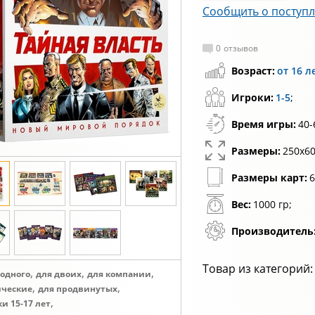
Сообщить о поступ
0
отзывов
Возраст:
от 16 л
Игроки:
1-5
;
Время игры:
40-
Размеры:
250х60
Размеры карт:
6
Вес:
1000 гр;
Производитель
Товар из категорий:
,
,
,
 одного
для двоих
для компании
,
,
ические
для продвинутых
,
и 15-17 лет