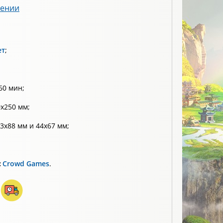
лении
ет
;
60 мин;
х250 мм;
3х88 мм и 44х67 мм;
:
Crowd Games
.