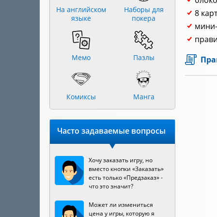
блоко
На английском
Наборы для
8 кар
языке
покера
мини-
прави
Мемо
Пазлы
Пра
Комиксы
Манга
Часто задаваемые вопросы
Хочу заказать игру, но
вместо кнопки «Заказать»
есть только «Предзаказ» -
что это значит?
Может ли измениться
цена у игры, которую я