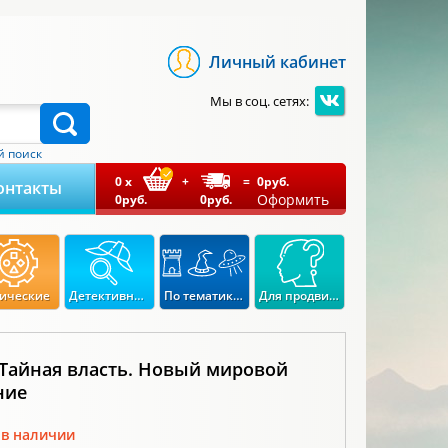
Личный кабинет
Мы в соц. сетях:
 поиск
0
x
+
=
0
руб.
онтакты
Оформить
0
руб.
0
руб.
ические
Детективные
По тематикам
Для продвинутых
 Тайная власть. Новый мировой
ние
 в наличии