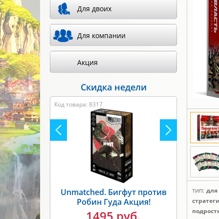
Для двоих
Для компании
Акция
Скидка недели
Код товара: 8317
тип:
для
Unmatched. Бигфут против
Робин Гуда Акция!
стратег
подростк
1495 руб.