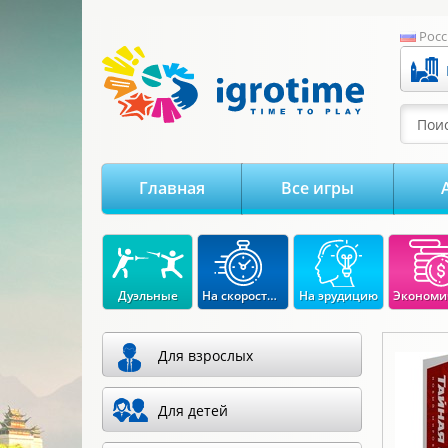
-->
Росс
Поис
Главная
Все игры
Дуэльные
На скорость реакции
На эрудицию
Для взрослых
Для детей