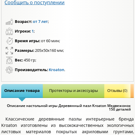
Сообщить о поступлении
Возраст:
от 7 лет
;
Игроки:
1
;
Время игры:
от 60 мин;
Размеры:
205х50х160 мм;
Вес:
450 гр;
Производитель:
Kroaton
.
Описание товара
Протекторы и аксессуары
Отзывы (0)
Описание настольной игры Деревянный пазл Kroaton Медвежонок
150 деталей
Классические деревянные пазлы интерьерные бренда
Kroaton изготовлены из высококачественных экологичных
листовых материалов покрытых акриловыми грунтами,