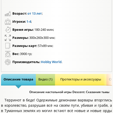
Возраст:
от 13 лет
;
Игроки:
1-4
;
Время игры:
180-240 мин;
Размеры:
300х260х300 мм;
Размеры карт:
57x89 мм;
Вес:
3900 гр;
Производитель:
Hobby World
.
Описание товара
Видео (1)
Протекторы и аксессуары
От
Описание настольной игры Descent: Сказания тьмы
Терринот в беде! Одержимые демонами варвары вторглись
в королевство, разрушая всё на своём пути, убивая и грабя, а
в Туманных землях из могил встают всё новые и новые орды