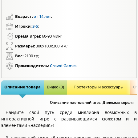
Возраст:
от 14 лет
;
Игроки:
3-5
;
Время игры:
60-90 мин;
Размеры:
300x100x300 мм;
Вес:
2100 гр;
Производитель:
Crowd Games
.
Описание товара
Видео (3)
Протекторы и аксессуары
От
Описание настольной игры Дилемма короля
Найдите свой путь среди миллиона возможных в
интерактивной игре с развивающимся сюжетом и и
элементами «наследия»!
В настольной игре «Дилемма короля» вас ждут несколько