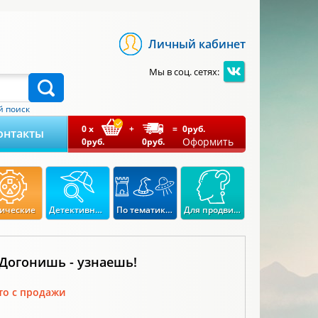
Личный кабинет
Мы в соц. сетях:
 поиск
0
x
+
=
0
руб.
онтакты
Оформить
0
руб.
0
руб.
ические
Детективные
По тематикам
Для продвинутых
 Догонишь - узнаешь!
то с продажи