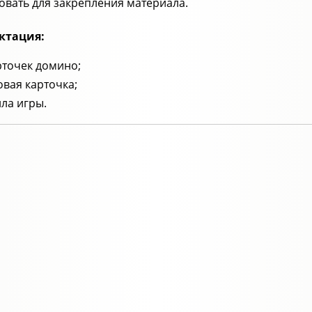
овать для закрепления материала.
ктация:
рточек домино;
овая карточка;
ла игры.