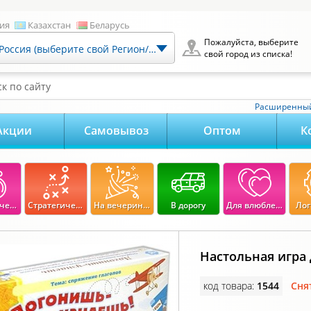
ия
Казахстан
Беларусь
Пожалуйста, выберите
Россия (выберите свой Регион/Город)
свой город из списка!
к по сайту
Расширенный
Акции
Самовывоз
Оптом
К
Экономические
Стратегические
На вечеринку
В дорогу
Для влюбленных
Лог
Настольная игра
код товара:
1544
Сня