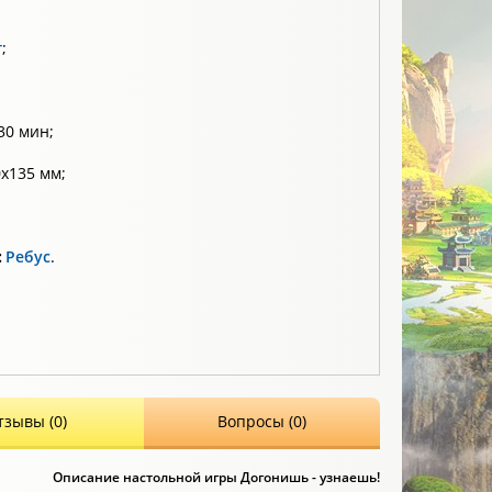
т
;
30 мин;
х135 мм;
:
Ребус
.
тзывы (0)
Вопросы (0)
Описание настольной игры Догонишь - узнаешь!