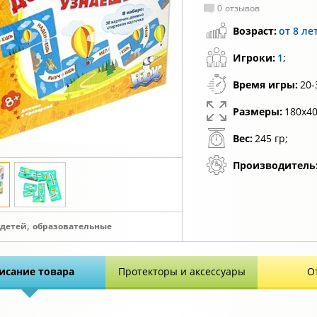
0
отзывов
Возраст:
от 8 ле
Игроки:
1
;
Время игры:
20-
Размеры:
180х40
Вес:
245 гр;
Производитель
,
 детей
образовательные
исание товара
Протекторы и аксессуары
О