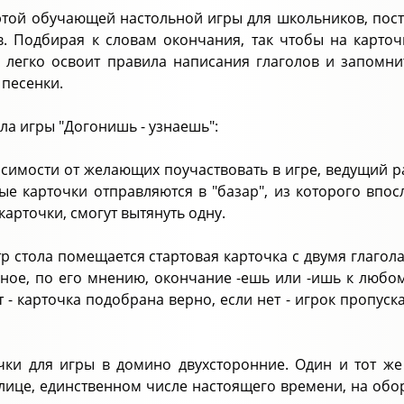
этой обучающей настольной игры для школьников, пос
в. Подбирая к словам окончания, так чтобы на карто
 легко освоит правила написания глаголов и запомни
 песенки.
ла игры "Догонишь - узнаешь":
исимости от желающих поучаствовать в игре, ведущий ра
ые карточки отправляются в "базар", из которого впосл
карточки, смогут вытянуть одну.
тр стола помещается стартовая карточка с двумя глаго
ное, по его мнению, окончание -ешь или -ишь к любому
т - карточка подобрана верно, если нет - игрок пропус
чки для игры в домино двухсторонние. Один и тот же
лице, единственном числе настоящего времени, на обо