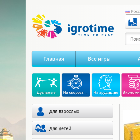
-->
Росс
Поис
Главная
Все игры
Дуэльные
На скорость реакции
На эрудицию
Для взрослых
Для детей