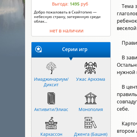
Тема 
Выгода:
1495
руб
глаголо
Кто сильнее – король Артур или граф
ребенок
Дракула? Горгона Медуза или Робин ...
веселой
нет в наличии
Прави
Серии игр
В зав
Остальн
нужной 
Имаджинариум/
Ужас Аркхэма
Диксит
В цен
правиль
совпаду
себе.
Активити/Элиас
Монополия
Карто
втором 
Каркассон
Дженга (Башня)