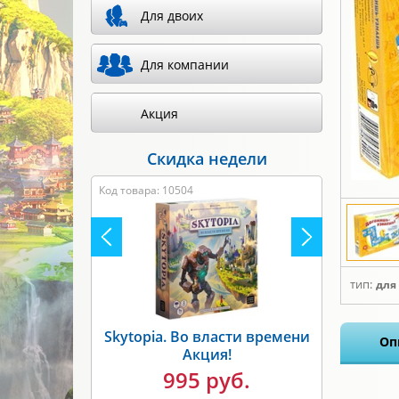
Для двоих
Для компании
Акция
Скидка недели
Код товара: 8317
тип:
для
Оп
Unmatched. Бигфут против
Робин Гуда Акция!
1495 руб.