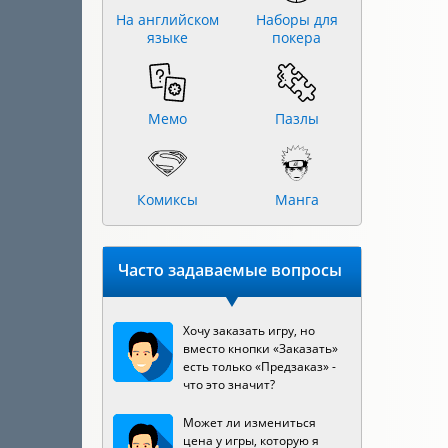
На английском
Наборы для
языке
покера
Мемо
Пазлы
Комиксы
Манга
Часто задаваемые вопросы
Хочу заказать игру, но
вместо кнопки «Заказать»
есть только «Предзаказ» -
что это значит?
Может ли измениться
цена у игры, которую я