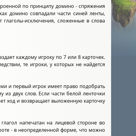
троенной по принципу домино - спряжения
чках домино совпадали части синей ленты,
т глаголы-исключения, сложенные в слова
здает каждому игроку по 7 или 8 карточек.
едствии, те игроки, у которых не найдется
лами и первый игрок имеет право подобрать
 из двух слов. Если части белой ленточки
кает ход и возвращает выложенную карточку
 глагол напечатан на лицевой стороне во
роте - в неопределенной форме, что можно