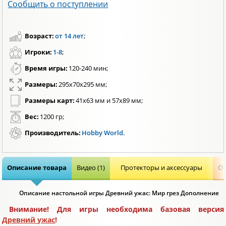
Сообщить о поступлении
Возраст:
от 14 лет
;
Игроки:
1-8
;
Время игры:
120-240 мин;
Размеры:
295х70х295 мм;
Размеры карт:
41х63 мм и 57х89 мм;
Вес:
1200 гр;
Производитель:
Hobby World
.
Описание товара
Видео (1)
Протекторы и аксессуары
От
Описание настольной игры Древний ужас: Мир грез Дополнение
Внимание! Для игры необходима базовая версия
Древний ужас
!