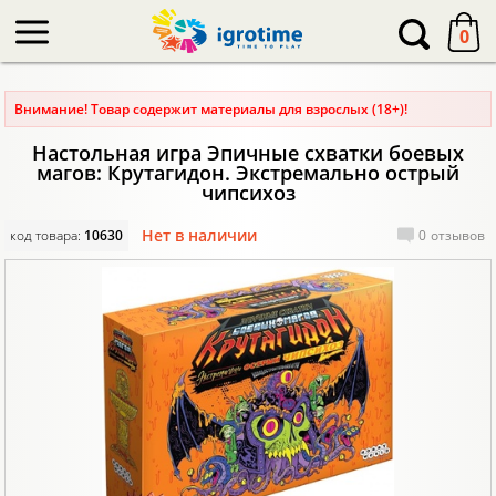
-->
0
Внимание! Товар содержит материалы для взрослых (18+)!
Настольная игра Эпичные схватки боевых
магов: Крутагидон. Экстремально острый
чипсихоз
Нет в наличии
код товара:
10630
0
отзывов