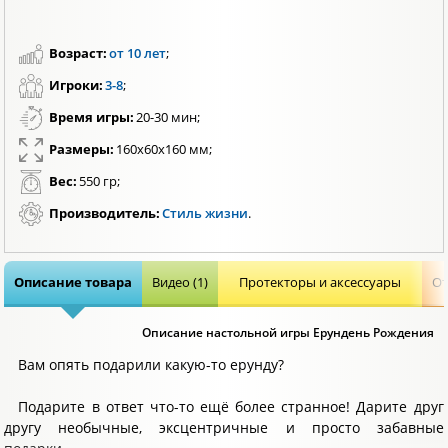
Возраст:
от 10 лет
;
Игроки:
3-8
;
Время игры:
20-30 мин;
Размеры:
160х60х160 мм;
Вес:
550 гр;
Производитель:
Стиль жизни
.
Описание товара
Видео (1)
Протекторы и аксессуары
От
Описание настольной игры Ерундень Рождения
Вам опять подарили какую-то ерунду?
Подарите в ответ что-то ещё более странное! Дарите друг
другу необычные, эксцентричные и просто забавные