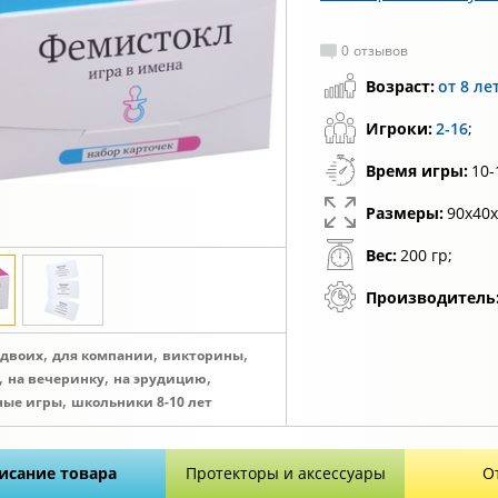
0
отзывов
Возраст:
от 8 ле
Игроки:
2-16
;
Время игры:
10-
Размеры:
90x40x
Вес:
200 гр;
Производитель
,
,
,
 двоих
для компании
викторины
,
,
,
на вечеринку
на эрудицию
,
ные игры
школьники 8-10 лет
исание товара
Протекторы и аксессуары
О