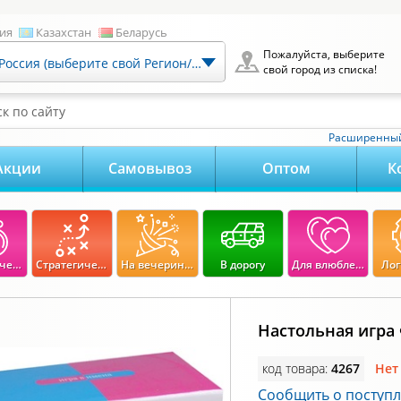
ия
Казахстан
Беларусь
Пожалуйста, выберите
Россия (выберите свой Регион/Город)
свой город из списка!
к по сайту
Расширенный
Акции
Самовывоз
Оптом
К
Экономические
Стратегические
На вечеринку
В дорогу
Для влюбленных
Лог
Настольная игра
код товара:
4267
Нет
Сообщить о поступ