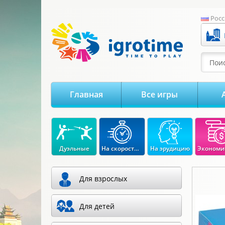
-->
Росс
Поис
Главная
Все игры
Дуэльные
На скорость реакции
На эрудицию
Для взрослых
Для детей