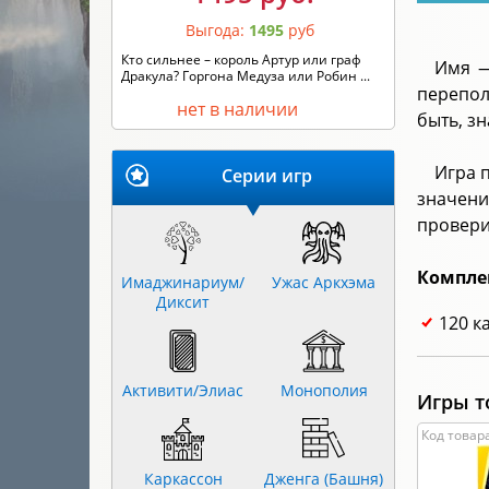
Выгода:
1495
руб
Кто сильнее – король Артур или граф
Имя —
Дракула? Горгона Медуза или Робин ...
перепол
нет в наличии
быть, з
Игра 
Серии игр
значени
провери
Компле
Имаджинариум/
Ужас Аркхэма
Диксит
120 к
Активити/Элиас
Монополия
Игры т
Код товара
Каркассон
Дженга (Башня)