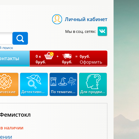
Личный кабинет
Мы в соц. сетях:
 поиск
0
x
+
=
0
руб.
онтакты
Оформить
0
руб.
0
руб.
ические
Детективные
По тематикам
Для продвинутых
 Фемистокл
 в наличии
лении