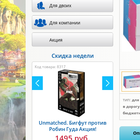
Для двоих
Для компании
Акция
Скидка недели
Код товара: 8317
тип:
для
в дорогу
бюджет
Unmatched. Бигфут против
Робин Гуда Акция!
Оп
1495 руб.