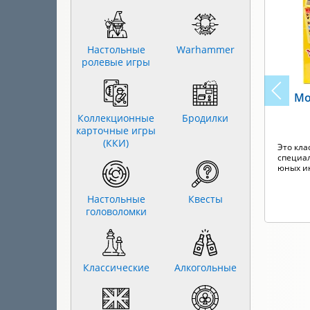
Настольные
Warhammer
ролевые игры
Мо
Коллекционные
Бродилки
карточные игры
(ККИ)
Это кла
специа
юных ин
Настольные
Квесты
головоломки
Классические
Алкогольные