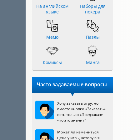
На английском
Наборы для
языке
покера
Мемо
Пазлы
Комиксы
Манга
Часто задаваемые вопросы
Хочу заказать игру, но
вместо кнопки «Заказать»
есть только «Предзаказ» -
что это значит?
Может ли измениться
цена у игры, которую я