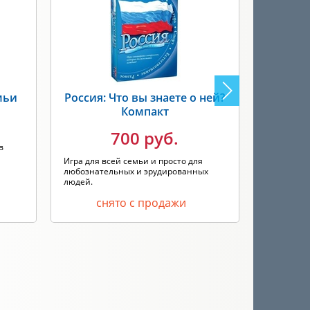
мьи
Россия: Что вы знаете о ней?
Р
Компакт
700 руб.
в
Отличный 
узнать мн
Игра для всей семьи и просто для
ст...
любознательных и эрудированных
людей.
снято с продажи
с