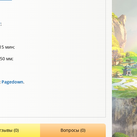
т
;
15 мин;
50 мм;
:
Pagedown
.
тзывы (0)
Вопросы (0)