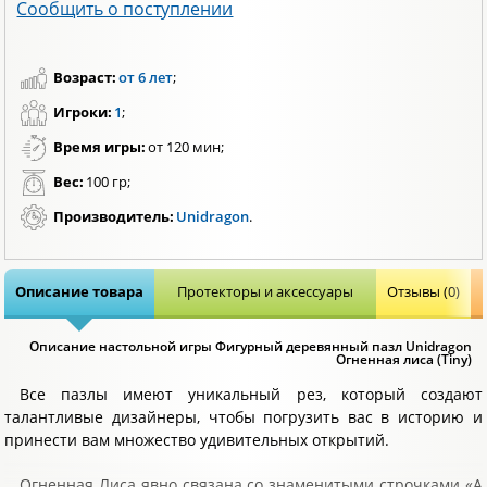
Сообщить о поступлении
Возраст:
от 6 лет
;
Игроки:
1
;
Время игры:
от 120 мин;
Вес:
100 гр;
Производитель:
Unidragon
.
Описание товара
Протекторы и аксессуары
Отзывы (0)
Описание настольной игры Фигурный деревянный пазл Unidragon
Огненная лиса (Tiny)
Все пазлы имеют уникальный рез, который создают
талантливые дизайнеры, чтобы погрузить вас в историю и
принести вам множество удивительных открытий.
Огненная Лиса явно связана со знаменитыми строчками «А